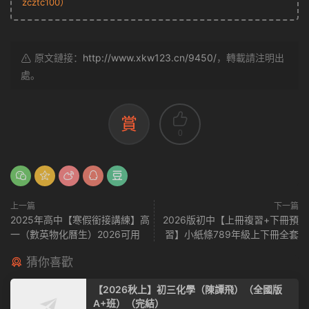
zcztc100）
原文鏈接：
http://www.xkw123.cn/9450/
，轉載請注明出
處。
賞
0
上一篇
下一篇
2025年高中【寒假銜接講練】高
2026版初中【上冊複習+下冊預
一（數英物化曆生）2026可用
習】小紙條789年級上下冊全套
猜你喜歡
【2026秋上】初三化學（陳譚飛）（全國版
A+班）（完結）