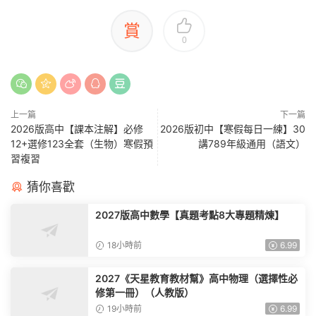
賞
0
上一篇
下一篇
2026版高中【課本注解】必修
2026版初中【寒假每日一練】30
12+選修123全套（生物）寒假預
講789年級通用（語文）
習複習
猜你喜歡
2027版高中數學【真題考點8大專題精煉】
18小時前
6.99
2027《天星教育教材幫》高中物理（選擇性必
修第一冊）（人教版）
19小時前
6.99