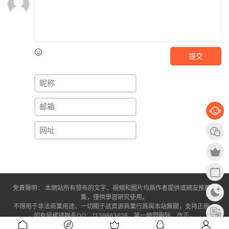
提交
免責聲明： 本網站所有發布的文字、視頻和圖片均爲作者提供或網友推薦收
集，僅供學習研究使用。
不得用于非法商業用途，一切關于該資源商業行爲與本站無關，支持正版。
如有侵權請聯系QQ：1139863626，第一時間删除、改正。
閩ICP備2024030531号-1