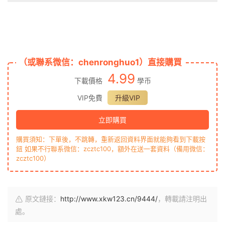
（或聯系微信：chenronghuo1）直接購買
4.99
下載價格
學币
VIP免費
升級VIP
立即購買
購買須知：下單後，不跳轉，重新返回資料界面就能夠看到下載按
鈕 如果不行聯系微信：zcztc100，額外在送一套資料（備用微信：
zcztc100）
原文鏈接：
http://www.xkw123.cn/9444/
，轉載請注明出
處。