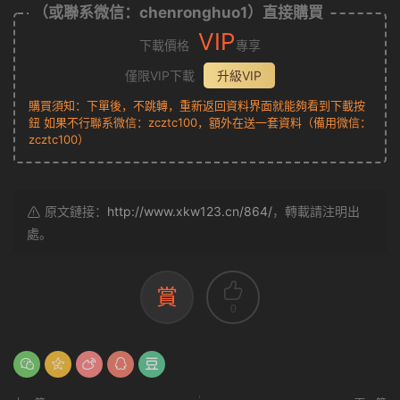
（或聯系微信：chenronghuo1）直接購買
VIP
下載價格
專享
僅限VIP下載
升級VIP
購買須知：下單後，不跳轉，重新返回資料界面就能夠看到下載按
鈕 如果不行聯系微信：zcztc100，額外在送一套資料（備用微信：
zcztc100）
原文鏈接：
http://www.xkw123.cn/864/
，轉載請注明出
處。
賞
0