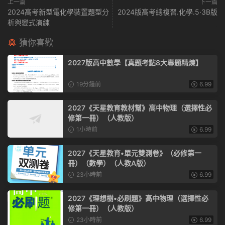
上一篇
下一篇
2024高考新型電化學裝置題型分
2024版高考總複習.化學.5·3B版
析與變式演練
猜你喜歡
2027版高中數學【真題考點8大專題精煉】
19分鍾前
6.99
2027《天星教育教材幫》高中物理（選擇性必
修第一冊）（人教版）
1小時前
6.99
2027《天星教育•單元雙測卷》（必修第一
冊）（數學）（人教A版）
23小時前
6.99
2027《理想樹•必刷題》高中物理（選擇性必
修第一冊）（人教版）
23小時前
6.99