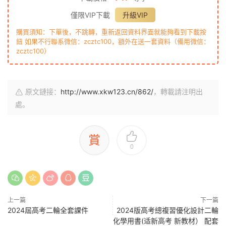
僅限VIP下載
升級VIP
購買須知：下單後，不跳轉，重新返回資料界面就能夠看到下載按
鈕 如果不行聯系微信：zcztc100，額外在送一套資料（備用微信：
zcztc100）
原文鏈接：
http://www.xkw123.cn/862/
，轉載請注明出
處。
賞
0
上一篇
下一篇
2024屆高考二輪全套課件
2024版高考總複習優化設計二輪
化學用書(适新高考 新教材） 配套