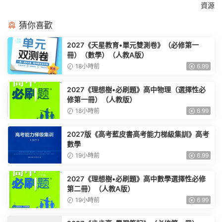
資源
猜你喜歡
2027《天星教育•單元雙測卷》（必修第一
冊）（數學）（人教A版）
18小時前
6.99
2027《理想樹•必刷題》高中物理（選擇性必
修第一冊）（人教版）
18小時前
6.99
2027版《高考藍皮書高考能力梯級集訓》高考
數學
19小時前
6.99
2027《理想樹•必刷題》高中數學選擇性必修
第二冊）（人教A版）
19小時前
6.99