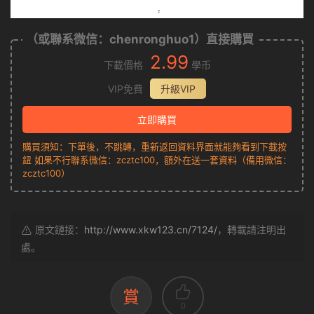
（或聯系微信：chenronghuo1）直接購買
2.99
下載價格
學币
VIP免費
升級VIP
立即購買
購買須知：下單後，不跳轉，重新返回資料界面就能夠看到下載按
鈕 如果不行聯系微信：zcztc100，額外在送一套資料（備用微信：
zcztc100）
原文鏈接：
http://www.xkw123.cn/7124/
，轉載請注明出
處。
賞
0