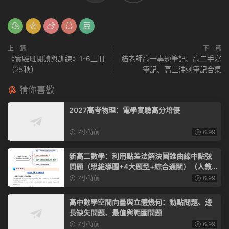
上一篇
下一篇
《實驗班閱讀與訓練》1-6上冊
貓老師高一專題筆記、高二手寫
（25秋）
筆記、高三沖刺筆記合集
猜你喜歡
2027高考物理：電學實驗高分培優
7小時前
6.99
新高二數學：利用點差法解決圓錐曲線中點弦
問題（思維導圖+4大題型+綜合通關）（人教A
版）
7小時前
6.99
高中數學空間向量與立體幾何：動點問題、邊
長缺失問題、最值與範圍問題
7小時前
6.99