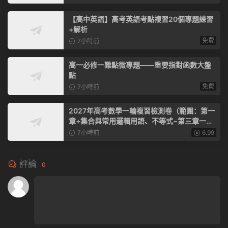
【高中英語】高考英語考點複習20個專題練習
+解析
免費
7小時前
高一必修一難點微專題——重要指對函數大盤
點
免費
7小時前
2027年高考數學一輪複習檢測卷（範圍：第一
章+集合與常用邏輯用語、不等式~第三章一元
函數的導數及其應用）（全國通用）
7小時前
6.99
評論
0