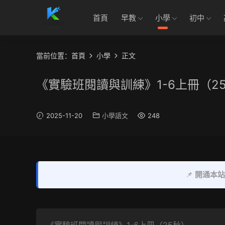
首頁
早教
小學
初中
當前位置：
首頁
小學
正文
《實驗班閱讀與訓練》1-6上冊（2
2025-11-20
小學語文
248
📌
開通本站