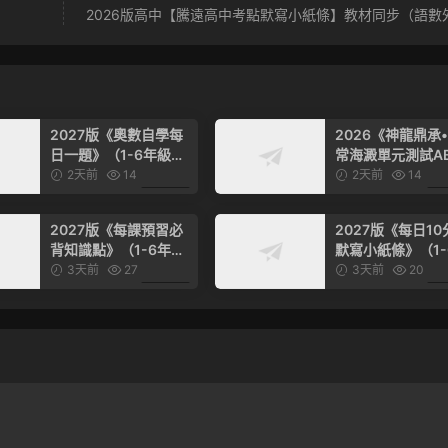
2026版高中【騰遠高中考點默寫小紙條】教材同步（語數
2027版《奧數自學每
2026《神龍鼎承
日一題》（1-6年級上
常海澱單元測試A
數學）
卷》（3-4年級上
2天前
14
2天前
14
（英語）（人教版
6.99
2027版《每課預習必
2027版《每日10
背知識點》（1-6年級
默寫小紙條》（1-
上）（語文）
級上語文）
3天前
27
3天前
20
6.99