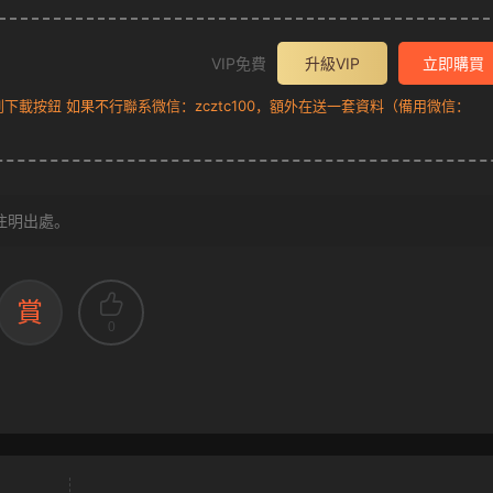
VIP免費
升級VIP
立即購買
載按鈕 如果不行聯系微信：zcztc100，額外在送一套資料（備用微信：
注明出處。
賞
0