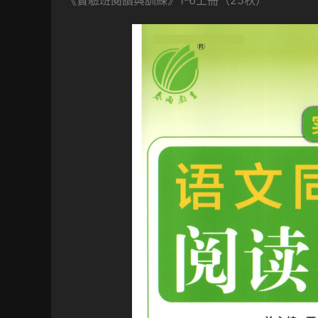
《實驗班閱讀與訓練》1-6上冊（25秋）