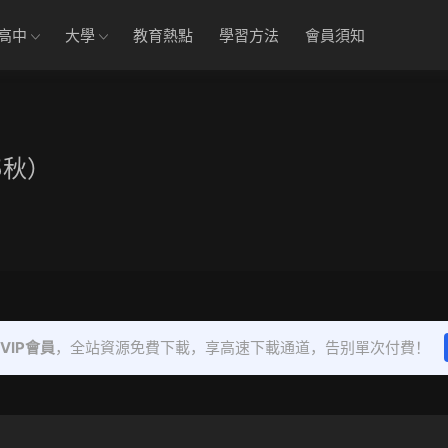
高中
大學
教育熱點
學習方法
會員須知
5秋）
VIP會員
，全站資源免費下載，享高速下載通道，告别單次付費！