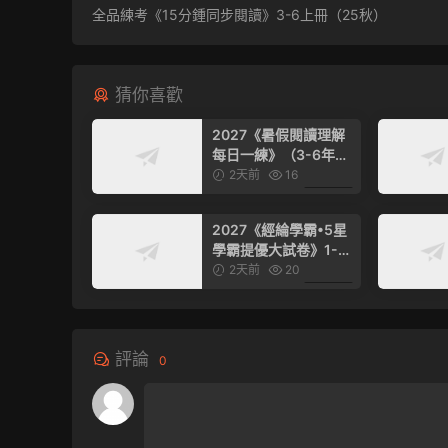
全品練考《15分鍾同步閱讀》3-6上冊（25秋）
猜你喜歡
2027《暑假閱讀理解
每日一練》（3-6年級
上英語）
2天前
16
6.99
2027《經綸學霸•5星
學霸提優大試卷》1-6
年級上數學（人教版）
2天前
20
6.99
評論
0