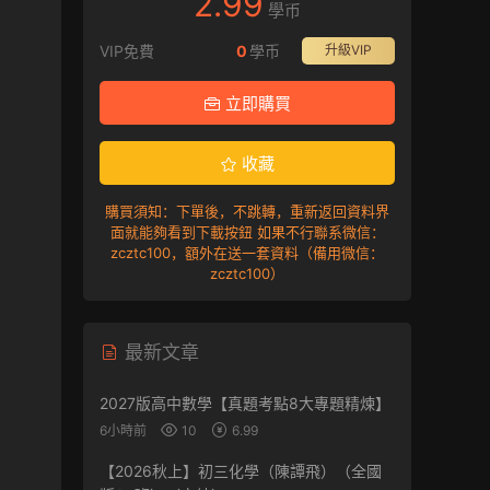
2.99
學币
VIP免費
0
學币
升級VIP
立即購買
收藏
購買須知：下單後，不跳轉，重新返回資料界
面就能夠看到下載按鈕 如果不行聯系微信：
zcztc100，額外在送一套資料（備用微信：
zcztc100）
最新文章
2027版高中數學【真題考點8大專題精煉】
6小時前
10
6.99
【2026秋上】初三化學（陳譚飛）（全國