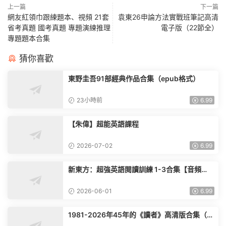
上一篇
下一篇
網友紅領巾跟練題本、視頻 21套
袁東26申論方法實戰班筆記高清
省考真題 國考真題 專題演練推理
電子版（22節全）
專題題本合集
猜你喜歡
東野圭吾91部經典作品合集（epub格式）
23小時前
6.99
【朱偉】超能英語課程
2026-07-02
6.99
新東方：超強英語閱讀訓練 1-3合集【音頻
+PDF】
2026-06-01
6.99
1981-2026年45年的《讀者》高清版合集（持
續更新）