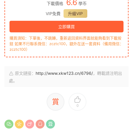
6.6
下載價格
學币
VIP免費
升級VIP
立即購買
購買須知：下單後，不跳轉，重新返回資料界面就能夠看到下載按
鈕 如果不行聯系微信：zcztc100，額外在送一套資料（備用微信：
zcztc100）
原文鏈接：
http://www.xkw123.cn/6796/
，轉載請注明出
處。
賞
0