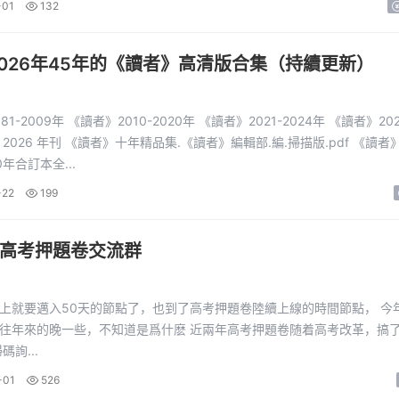
-01
132
-2026年45年的《讀者》高清版合集（持續更新）
1-2009年 《讀者》2010-2020年 《讀者》2021-2024年 《讀者》202
2026 年刊 《讀者》十年精品集.《讀者》編輯部.編.掃描版.pdf 《讀者
10年合訂本全...
-22
199
年高考押題卷交流群
上就要邁入50天的節點了，也到了高考押題卷陸續上線的時間節點， 今
往年來的晚一些，不知道是爲什麽 近兩年高考押題卷随着高考改革，搞
碼詢...
-01
526