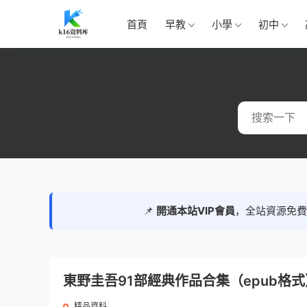
首頁
早教
小學
初中
📌
開通本站VIP會員
，全站資源免
東野圭吾91部經典作品合集（epub格式
精品資料