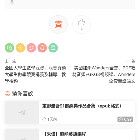
處。
賞
1
上一篇
下一篇
全國大學生數學競賽，競賽真題
美國加州Wonders全套：PDF教
大學生數學競賽講義及輔導、教
材音頻+GKG3視頻課，Wonders
學視頻
全套閱讀語文
猜你喜歡
東野圭吾91部經典作品合集（epub格式）
1天前
6.99
【朱偉】超能英語課程