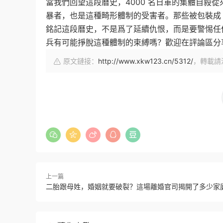
當我們回望這段曆史，4000 名日軍的集體自殺從
暴者，也是這種畸形體制的受害者。那些被包裝成 
銘記這段曆史，不是爲了延續仇恨，而是要警惕任
兵有可能掙脫這種體制的束縛嗎？歡迎在評論區分
原文鏈接：
http://www.xkw123.cn/5312/
，轉載請
上一篇
二胎跟母姓，婚姻就要破裂？這場離婚官司揭開了多少家