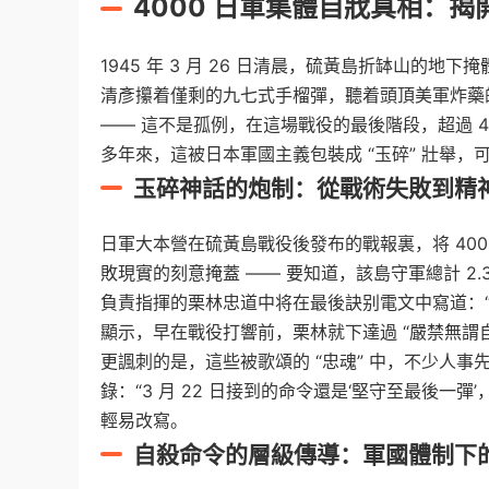
4000 日軍集體自戕真相：揭
1945 年 3 月 26 日清晨，硫黃島折缽山的
清彥攥着僅剩的九七式手榴彈，聽着頭頂美軍炸藥的
—— 這不是孤例，在這場戰役的最後階段，超過 4
多年來，這被日本軍國主義包裝成 “玉碎” 壯舉
玉碎神話的炮制：從戰術失敗到精
日軍大本營在硫黃島戰役後發布的戰報裏，将 400
敗現實的刻意掩蓋 —— 要知道，該島守軍總計 2.3 
負責指揮的栗林忠道中将在最後訣别電文中寫道：“
顯示，早在戰役打響前，栗林就下達過 “嚴禁無謂自
更諷刺的是，這些被歌頌的 “忠魂” 中，不少人事
錄：“3 月 22 日接到的命令還是‘堅守至最後一彈
輕易改寫。
自殺命令的層級傳導：軍國體制下