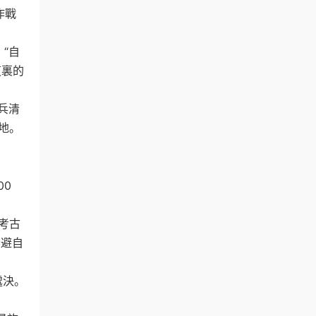
作戰
 “自
這裏的
兵清
地。
00
考古
躲避自
處決。