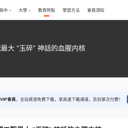
高中
大學
教育熱點
學習方法
會員須知
最大 “玉碎” 神話的血腥内核
VIP會員
，全站資源免費下載，享高速下載通道，告别單次付費！