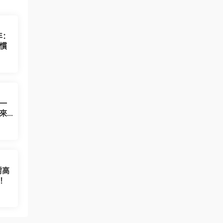
年：
慣
一
來
對高
！