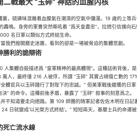
開二戰最大 “玉碎” 神話的血腥内核
地下掩體裏，硫磺味混雜着血腥氣在潮濕的空氣中彌漫。19 歲的上等
轟鳴。身旁的軍曹突然嘶吼着 “爲天皇盡忠”，拉燃引信撲向石
000 名日軍以類似方式終結生命。
，可當我們撥開曆史迷霧，看到的卻是一場被脅迫的集體悲劇。
神勝利的詭辯術
0 人集體自殺描述爲 “皇軍精神的最高體現”。這種話術背後，
萬人，最終僅 216 人被俘，所謂 “玉碎” 其實占總傷亡數的 17
全體官兵以玉碎踐行了對陛下的忠誠。” 但美軍戰後繳獲的日軍
決” 的命令。這種前後矛盾，暴露了 “玉碎” 叙事的刻意爲之。
先并不知道要走向絕路。第 109 師團的随軍記者佐佐木明在日記
’，24 日就變成‘以光榮方式終結’。” 短短兩天，基層士兵的命運
的死亡流水線