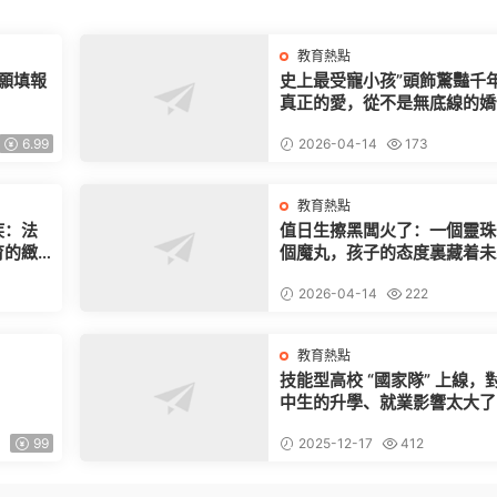
教育熱點
志願填報
史上最受寵小孩”頭飾驚豔千
真正的愛，從不是無底線的嬌
6.99
2026-04-14
173
教育熱點
疾：法
值日生擦黑闆火了：一個靈珠
育的緻
個魔丸，孩子的态度裏藏着未
的高度
2026-04-14
222
教育熱點
技能型高校 “國家隊” 上線，
中生的升學、就業影響太大了
99
2025-12-17
412