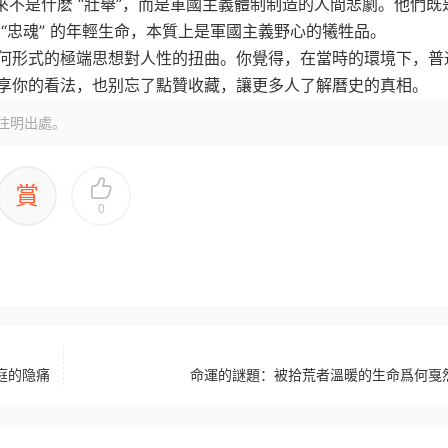
來不是什麽 “壯舉”，而是軍國主義體制制造的人間悲劇。他們既
“忠魂” 的年輕生命，本質上是軍國主義野心的犧牲品。
何形式的極端思想對人性的扭曲。你覺得，在當時的環境下，普
享你的看法，也别忘了點贊收藏，讓更多人了解曆史的真相。
注明出處。
賞
0
庭的隐痛
命運的謎題：被拾荒者溫暖的生命爲何戛