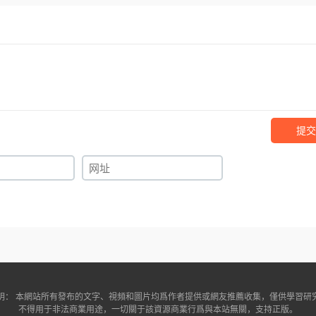
提交
明： 本網站所有發布的文字、視頻和圖片均爲作者提供或網友推薦收集，僅供學習研
不得用于非法商業用途，一切關于該資源商業行爲與本站無關，支持正版。