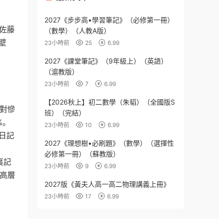
2027《步步高•學習筆記》（必修第一冊）
兵佐藤
（數學）（人教A版）
壁
23小時前
25
6.99
2027《課堂筆記》（9年級上）（英語）
（滬教版）
23小時前
7
6.99
【2026秋上】初二數學（朱韬）（全國版S
是對慘
班）（完結）
%。
23小時前
10
6.99
日記
2027《理想樹•必刷題》（數學）（選擇性
必修第一冊）（蘇教版）
裏記
23小時前
9
6.99
被高層
2027版《黃夫人高一高二物理講義上冊》
23小時前
17
6.99