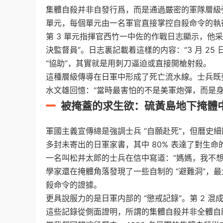
集體自殺并非自發行爲，而是通過嚴密的軍隊層級強
單元，每個單元由一名軍官直接掌控自殺命令的執
第 3 單元指揮官西竹一中佐的作戰日志顯示，他采取 
決監督員”。日志裏記載着這樣的内容：“3 月 25 日
“協助”，其實就是用刺刀逼迫或直接開槍射殺。
這種層級傳導在日軍中形成了死亡流水線。士兵既
水文雄回憶：“當時最害怕的不是美軍炮彈，而是身
被掩蓋的求生欲：硫黃島地下掩體
軍國主義宣傳總是強調士兵 “自願赴死”，但曆史
多封未寄出的日軍家書，其中 80% 表達了對生命
一名叫松井太郎的士兵在信中寫道：“媽媽，我不想
學家還在掩體角落發現了一些自制的 “避難洞”，
殺命令的證據。
更具說服力的是日軍内部的 “懲戒記錄”。第 2 混
這些記錄從側面證明，所謂的集體自殺并非全體自