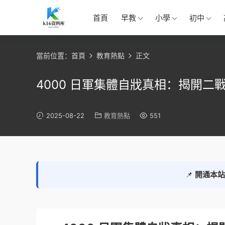
首頁
早教
小學
初中
當前位置：
首頁
教育熱點
正文
4000 日軍集體自戕真相：揭開二戰
2025-08-22
教育熱點
551
📌
開通本站