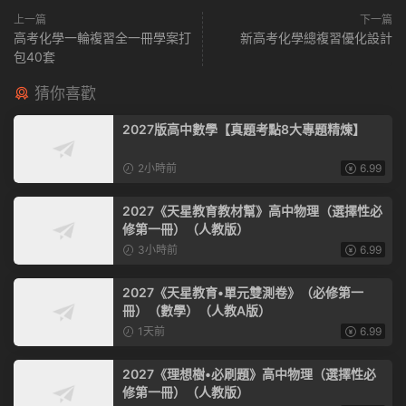
購買須知：下單後，不跳轉，重新返回資料界面就能夠看到下載按
鈕 如果不行聯系微信：zcztc100，額外在送一套資料（備用微信：
zcztc100）
原文鏈接：
http://www.xkw123.cn/417/
，轉載請注明出
處。
賞
1
上一篇
下一篇
高考化學一輪複習全一冊學案打
新高考化學總複習優化設計
包40套
猜你喜歡