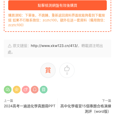
點擊檢測網盤有效後購買
購買須知：下單後，不跳轉，重新返回資料界面就能夠看到下載按
鈕 如果不行聯系微信：zcztc100，額外在送一套資料（備用微信：
zcztc100）
原文鏈接：
http://www.xkw123.cn/413/
，轉載請注明出
處。
賞
0
上一篇
下一篇
2024高考一遍過化學真題冊PPT
高中化學複習15個專題合格演練
測評（word版）