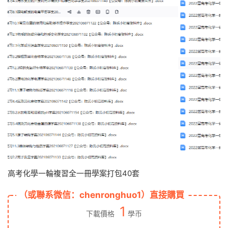
高考化學一輪複習全一冊學案打包40套
（或聯系微信：chenronghuo1）直接購買
1
下載價格
學币