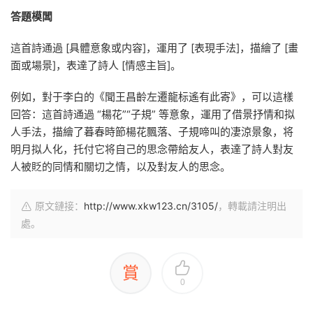
答題模闆
這首詩通過 [具體意象或内容]，運用了 [表現手法]，描繪了 [畫
面或場景]，表達了詩人 [情感主旨]。
例如，對于李白的《聞王昌齡左遷龍标遙有此寄》，可以這樣
回答：這首詩通過 “楊花”“子規” 等意象，運用了借景抒情和拟
人手法，描繪了暮春時節楊花飄落、子規啼叫的凄涼景象，将
明月拟人化，托付它将自己的思念帶給友人，表達了詩人對友
人被貶的同情和關切之情，以及對友人的思念。
原文鏈接：
http://www.xkw123.cn/3105/
，轉載請注明出
處。
賞
0