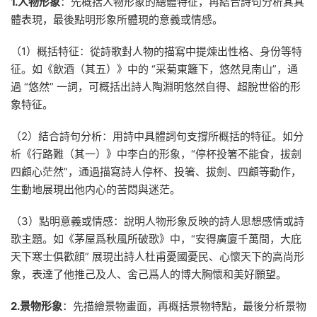
1.人物形象
：先概括人物形象的總體特征，再結合詩句分析其具
體表現，最後點明形象所體現的意義或情感。
（1）概括特征：從詩歌對人物的描寫中提煉出性格、身份等特
征。如《飲酒（其五）》中的 “采菊東籬下，悠然見南山”，通
過 “悠然” 一詞，可概括出詩人陶淵明悠然自得、超脫世俗的形
象特征。
（2）結合詩句分析：用詩中具體詞句支撐所概括的特征。如分
析《行路難（其一）》中李白的形象，“停杯投箸不能食，拔劍
四顧心茫然”，通過描寫詩人停杯、投箸、拔劍、四顧等動作，
生動地展現出他内心的苦悶與迷茫。
（3）點明意義或情感：說明人物形象反映的詩人思想感情或詩
歌主題。如《茅屋爲秋風所破歌》中，“安得廣廈千萬間，大庇
天下寒士俱歡顔” 展現出詩人杜甫憂國憂民、心懷天下的高尚形
象，表達了他推己及人、舍己爲人的博大胸懷和美好願望。
2.景物形象
：先描繪景物畫面，再概括景物特點，最後分析景物