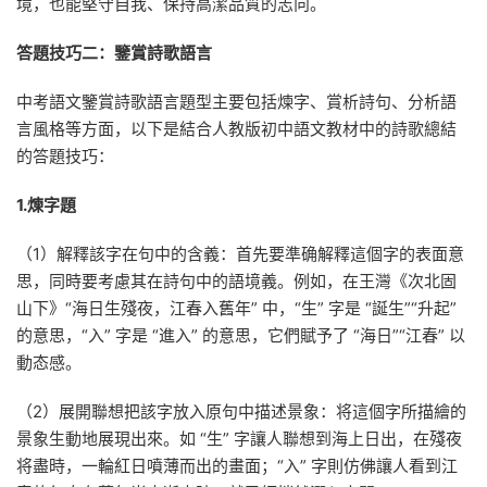
境，也能堅守自我、保持高潔品質的志向。
答題技巧二：
鑒賞詩歌語言
中考語文鑒賞詩歌語言題型主要包括煉字、賞析詩句、分析語
言風格等方面，以下是結合人教版初中語文教材中的詩歌總結
的答題技巧：
1.煉字題
（1）解釋該字在句中的含義：首先要準确解釋這個字的表面意
思，同時要考慮其在詩句中的語境義。例如，在王灣《次北固
山下》“海日生殘夜，江春入舊年” 中，“生” 字是 “誕生”“升起”
的意思，“入” 字是 “進入” 的意思，它們賦予了 “海日”“江春” 以
動态感。
（2）展開聯想把該字放入原句中描述景象：将這個字所描繪的
景象生動地展現出來。如 “生” 字讓人聯想到海上日出，在殘夜
将盡時，一輪紅日噴薄而出的畫面；“入” 字則仿佛讓人看到江