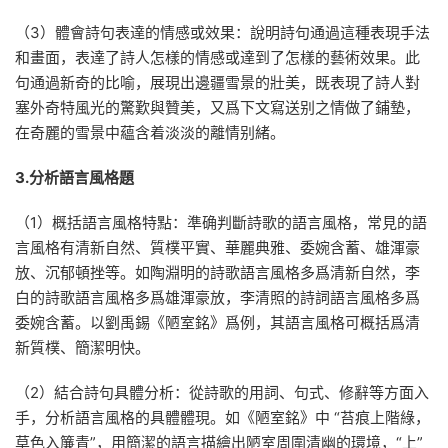
（3）體會詩句表達的情感或效果：說明詩句通過這種表現手法
和畫面，表達了詩人怎樣的情感或達到了怎樣的藝術效果。此
句通過新奇的比喻，展現出邊疆雪景的壯美，既表現了詩人對
塞外奇特風光的驚歎與贊美，又爲下文寫送别之情做了鋪墊，
在奇麗的雪景中蘊含着淡淡的離情别緒。
3.分析語言風格題
（1）概括語言風格特點：準确判斷詩歌的語言風格，常見的語
言風格有清新自然、質樸平實、華麗典雅、委婉含蓄、雄渾豪
放、沉郁頓挫等。如陶淵明的詩歌語言風格多爲清新自然，李
白的詩歌語言風格多爲雄渾豪放，李清照的詩詞語言風格多爲
委婉含蓄。以劉禹錫《陋室銘》爲例，其語言風格可概括爲清
新質樸、簡潔明快。
（2）結合詩句具體分析：從詩歌的用詞、句式、修辭等方面入
手，分析語言風格的具體體現。如《陋室銘》中 “苔痕上階綠，
草色入簾青”，用簡潔的語言描繪出陋室周圍清幽的環境，“上”