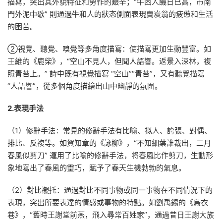
描寫，突出其外貌特征和勞作的艱辛；“牛困人饑日已高，市南
門外泥中歇” 則通過牛和人的狀态側面表現賣炭翁的疲憊和生活
的困苦。
②視覺、聽覺、嗅覺等多角度描寫：使描寫更加生動豐富。如
王維的《鹿柴》，“空山不見人，但聞人語響。返景入深林，複
照青苔上。” 詩中既有視覺描寫 “空山”“青苔”，又有聽覺描寫
“人語響”，從多個角度描繪出山中幽靜的氛圍。
2.表現手法
（1）修辭手法：常見的修辭手法有比喻、拟人、誇張、對偶、
排比、反複等。如賀知章的《詠柳》，“不知細葉誰裁出，二月
春風似剪刀” 運用了比喻的修辭手法，将春風比作剪刀，生動形
象地寫出了春風的靈巧，賦予了春天生機勃勃的氣息。
（2）對比襯托：通過對比不同事物或同一事物在不同情況下的
表現，突出所要表達的情感或事物的特點。如劉禹錫的《烏衣
巷》，“舊時王謝堂前燕，飛入尋常百姓家”，通過昔日王謝大族