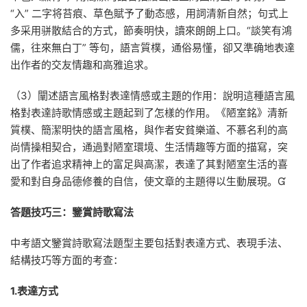
“入” 二字将苔痕、草色賦予了動态感，用詞清新自然；句式上
多采用骈散結合的方式，節奏明快，讀來朗朗上口。“談笑有鴻
儒，往來無白丁” 等句，語言質樸，通俗易懂，卻又準确地表達
出作者的交友情趣和高雅追求。
（3）闡述語言風格對表達情感或主題的作用：說明這種語言風
格對表達詩歌情感或主題起到了怎樣的作用。《陋室銘》清新
質樸、簡潔明快的語言風格，與作者安貧樂道、不慕名利的高
尚情操相契合，通過對陋室環境、生活情趣等方面的描寫，突
出了作者追求精神上的富足與高潔，表達了其對陋室生活的喜
愛和對自身品德修養的自信，使文章的主題得以生動展現。
答題技巧三：鑒賞詩歌寫法
中考語文鑒賞詩歌寫法題型主要包括對表達方式、表現手法、
結構技巧等方面的考查：
1.表達方式