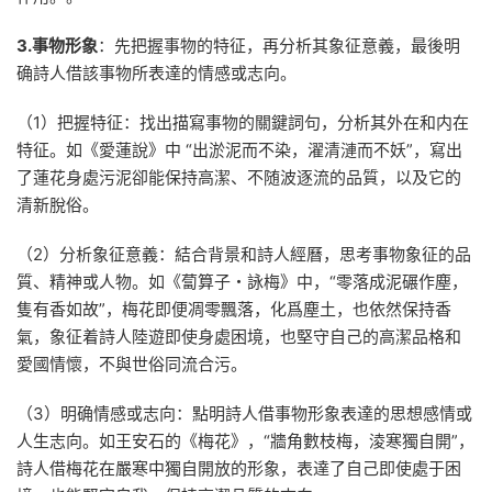
3.事物形象
：先把握事物的特征，再分析其象征意義，最後明
确詩人借該事物所表達的情感或志向。
（1）把握特征：找出描寫事物的關鍵詞句，分析其外在和内在
特征。如《愛蓮說》中 “出淤泥而不染，濯清漣而不妖”，寫出
了蓮花身處污泥卻能保持高潔、不随波逐流的品質，以及它的
清新脫俗。
（2）分析象征意義：結合背景和詩人經曆，思考事物象征的品
質、精神或人物。如《蔔算子・詠梅》中，“零落成泥碾作塵，
隻有香如故”，梅花即便凋零飄落，化爲塵土，也依然保持香
氣，象征着詩人陸遊即使身處困境，也堅守自己的高潔品格和
愛國情懷，不與世俗同流合污。
（3）明确情感或志向：點明詩人借事物形象表達的思想感情或
人生志向。如王安石的《梅花》，“牆角數枝梅，淩寒獨自開”，
詩人借梅花在嚴寒中獨自開放的形象，表達了自己即使處于困