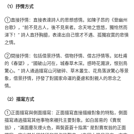
（1）抒情方式
①直接抒情：直接表達詩人的思想感情。如陳子昂的《登幽州
台歌》，“前不見古人，後不見來者。念天地之悠悠，獨怆然而
涕下！” 詩人直抒胸臆，表達出自己懷才不遇、孤獨寂寞的悲憤
之情。
②間接抒情：包括借景抒情、借物抒情、借古抒情等。如杜甫
的《春望》，“國破山河在，城春草木深。感時花濺淚，恨别鳥
驚心。” 詩人通過描寫山河破碎、草木叢生、花鳥落淚驚心等景
象，借景抒情，抒發了對國家命運的憂慮和對親人的思念之
情。
（2）描寫方式
①正面描寫與側面描寫：正面描寫直接描繪對象的特點，側面
描寫通過描寫其他事物來襯托主要對象。如白居易的《賣炭
翁》，“滿面塵灰煙火色，兩鬓蒼蒼十指黑” 是對賣炭翁的正面