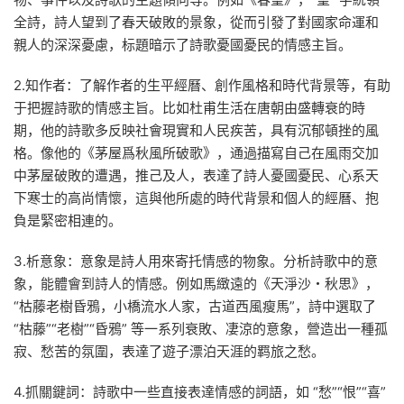
全詩，詩人望到了春天破敗的景象，從而引發了對國家命運和
親人的深深憂慮，标題暗示了詩歌憂國憂民的情感主旨。
2.知作者：了解作者的生平經曆、創作風格和時代背景等，有助
于把握詩歌的情感主旨。比如杜甫生活在唐朝由盛轉衰的時
期，他的詩歌多反映社會現實和人民疾苦，具有沉郁頓挫的風
格。像他的《茅屋爲秋風所破歌》，通過描寫自己在風雨交加
中茅屋破敗的遭遇，推己及人，表達了詩人憂國憂民、心系天
下寒士的高尚情懷，這與他所處的時代背景和個人的經曆、抱
負是緊密相連的。
3.析意象：意象是詩人用來寄托情感的物象。分析詩歌中的意
象，能體會到詩人的情感。例如馬緻遠的《天淨沙・秋思》，
“枯藤老樹昏鴉，小橋流水人家，古道西風瘦馬”，詩中選取了
“枯藤”“老樹”“昏鴉” 等一系列衰敗、凄涼的意象，營造出一種孤
寂、愁苦的氛圍，表達了遊子漂泊天涯的羁旅之愁。
4.抓關鍵詞：詩歌中一些直接表達情感的詞語，如 “愁”“恨”“喜”