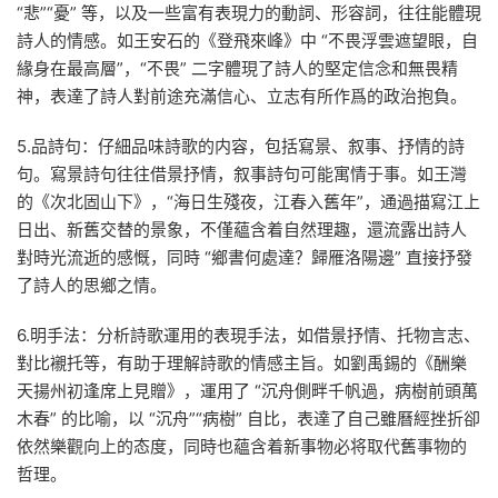
“悲”“憂” 等，以及一些富有表現力的動詞、形容詞，往往能體現
詩人的情感。如王安石的《登飛來峰》中 “不畏浮雲遮望眼，自
緣身在最高層”，“不畏” 二字體現了詩人的堅定信念和無畏精
神，表達了詩人對前途充滿信心、立志有所作爲的政治抱負。
5.品詩句：仔細品味詩歌的内容，包括寫景、叙事、抒情的詩
句。寫景詩句往往借景抒情，叙事詩句可能寓情于事。如王灣
的《次北固山下》，“海日生殘夜，江春入舊年”，通過描寫江上
日出、新舊交替的景象，不僅蘊含着自然理趣，還流露出詩人
對時光流逝的感慨，同時 “鄉書何處達？歸雁洛陽邊” 直接抒發
了詩人的思鄉之情。
6.明手法：分析詩歌運用的表現手法，如借景抒情、托物言志、
對比襯托等，有助于理解詩歌的情感主旨。如劉禹錫的《酬樂
天揚州初逢席上見贈》，運用了 “沉舟側畔千帆過，病樹前頭萬
木春” 的比喻，以 “沉舟”“病樹” 自比，表達了自己雖曆經挫折卻
依然樂觀向上的态度，同時也蘊含着新事物必将取代舊事物的
哲理。