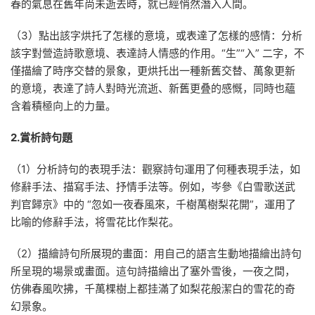
春的氣息在舊年尚未逝去時，就已經悄然潛入人間。
（3）點出該字烘托了怎樣的意境，或表達了怎樣的感情：分析
該字對營造詩歌意境、表達詩人情感的作用。“生”“入” 二字，不
僅描繪了時序交替的景象，更烘托出一種新舊交替、萬象更新
的意境，表達了詩人對時光流逝、新舊更叠的感慨，同時也蘊
含着積極向上的力量。
2.賞析詩句題
（1）分析詩句的表現手法：觀察詩句運用了何種表現手法，如
修辭手法、描寫手法、抒情手法等。例如，岑參《白雪歌送武
判官歸京》中的 “忽如一夜春風來，千樹萬樹梨花開”，運用了
比喻的修辭手法，将雪花比作梨花。
（2）描繪詩句所展現的畫面：用自己的語言生動地描繪出詩句
所呈現的場景或畫面。這句詩描繪出了塞外雪後，一夜之間，
仿佛春風吹拂，千萬棵樹上都挂滿了如梨花般潔白的雪花的奇
幻景象。