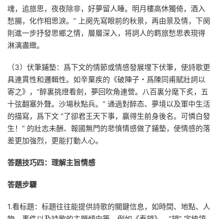
魂，追旅思，夜夜除非，好夢留人睡。明月樓高休獨倚，酒入
愁腸，化作相思淚。” 上阕先寫眼前的秋景，再由景及情，下阕
則進一步抒發思鄉之情，層層深入，将詞人的羁旅愁思表現得
淋漓盡緻。
（3）伏筆鋪墊：爲下文的情節或情感發展埋下伏筆，使詩歌更
具連貫性和邏輯性。如辛棄疾的《破陣子・爲陳同甫賦壯詞以
寄之》，“醉裏挑燈看劍，夢回吹角連營。八百裏分麾下炙，五
十弦翻塞外聲。沙場秋點兵。” 通過對醉态、夢境以及軍中生活
的描寫，爲下文 “了卻君王天下事，赢得生前身後名。可憐白發
生！” 的壯志未酬、報國無門的悲憤情感做了鋪墊，使情感的落
差更加強烈，更能打動人心。
答題技巧四：理解主旨情感
答題步驟
1.看标題：标題往往能提供詩歌的關鍵信息，如時間、地點、人
物、事件以及詩歌的主題傾向等。例如《春望》，“望” 字統領