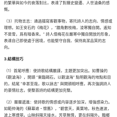
的繁華與如今的衰落對比，表達了對曆史變遷、人世滄桑的感
慨。
（3）托物言志：通過描寫客觀事物，寄托詩人的志向、情感或
理想。如王安石的《梅花》，“牆角數枝梅，淩寒獨自開。遙知
不是雪，爲有暗香來。” 詩人借梅花在嚴寒中獨自開放的形象，
表達自己即使處于困境，也能堅守自我、保持高潔品質的志
向。
3.結構技巧
（1）首尾呼應：使詩歌結構嚴謹，主題更加突出。如曹操的
《觀滄海》，開頭 “東臨碣石，以觀滄海” 點明觀海的地點和目
的，結尾 “幸甚至哉，歌以詠志” 與開頭相呼應，再次強調詩人
的豪情壯志，使整首詩的結構更加完整。
（2）層層遞進：使詩歌的情感或内容逐步加深，增強感染力。
如範仲淹的《蘇幕遮・懷舊》，“碧雲天，黃葉地，秋色連波，
波上寒煙翠。山映斜陽天接水，芳草無情，更在斜陽外。黯鄉