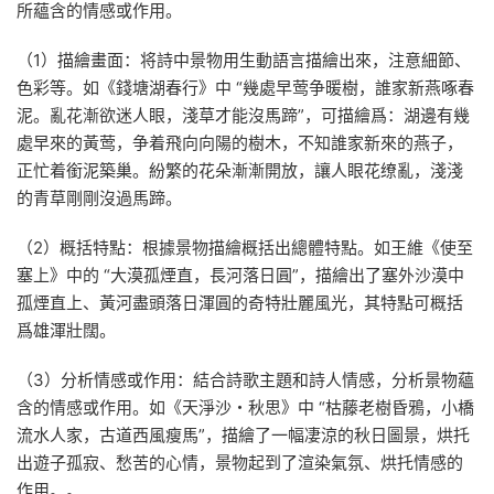
所蘊含的情感或作用。
（1）描繪畫面：将詩中景物用生動語言描繪出來，注意細節、
色彩等。如《錢塘湖春行》中 “幾處早莺争暖樹，誰家新燕啄春
泥。亂花漸欲迷人眼，淺草才能沒馬蹄”，可描繪爲：湖邊有幾
處早來的黃莺，争着飛向向陽的樹木，不知誰家新來的燕子，
正忙着銜泥築巢。紛繁的花朵漸漸開放，讓人眼花缭亂，淺淺
的青草剛剛沒過馬蹄。
（2）概括特點：根據景物描繪概括出總體特點。如王維《使至
塞上》中的 “大漠孤煙直，長河落日圓”，描繪出了塞外沙漠中
孤煙直上、黃河盡頭落日渾圓的奇特壯麗風光，其特點可概括
爲雄渾壯闊。
（3）分析情感或作用：結合詩歌主題和詩人情感，分析景物蘊
含的情感或作用。如《天淨沙・秋思》中 “枯藤老樹昏鴉，小橋
流水人家，古道西風瘦馬”，描繪了一幅凄涼的秋日圖景，烘托
出遊子孤寂、愁苦的心情，景物起到了渲染氣氛、烘托情感的
作用。。