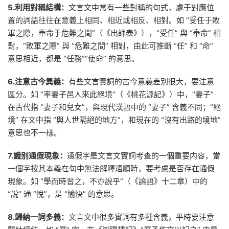
5.利用對稱結構：
文言文中常有一些對稱的句式，處于對應位
置的詞語往往在意義上相同、相近或相反、相對。如 “受任于敗
軍之際，奉命于危難之間”（《出師表》），“受任” 與 “奉命” 相
對，“敗軍之際” 與 “危難之間” 相對，由此可推斷 “任” 和 “命”
意思相近，都是 “任務”“使命” 的意思。
6.注意古今異義：
有些文言實詞的古今意義差别很大，要注意
區分。如 “率妻子邑人來此絕境”（《桃花源記》）中，“妻子”
在古代指 “妻子和兒女”，與現代漢語中的 “妻子” 含義不同；“絕
境” 在文中指 “與人世隔絕的地方”，和現在的 “沒有出路的境地”
意思也不一樣。
7.識别通假現象：
通假字是文言文實詞考查的一個重要内容，當
一個字按其本義在句中無法解釋通順時，要考慮是否存在通假
現象。如 “學而時習之，不亦說乎”（《論語》十二章）中的
“說” 通 “悅”，是 “愉快” 的意思。
8.歸納一詞多義：
文言文中很多實詞有多種含義，平時要注意