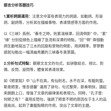
語言分析答題技巧
1.賞析詞語運用：
注意文中富有表現力的詞語，如動詞、形容
詞、副詞等，分析其在描繪事物、表達情感等方面的作用。
以《三峽》爲例，“春冬之時，則素湍綠潭，回清倒影” 中，“素”
“綠” 分别從顔色上描繪了急流和深潭的特點，“回”“倒” 兩個動
詞生動地寫出了江水的回旋和景物的倒影，用詞精準，寥寥數
語就勾勒出一幅清幽秀麗的三峽春冬美景圖。
2.分析句式特點：
觀察文言文的句式，如骈散結合、排比、對
偶、反問、設問等，體會其表達效果。
如《陋室銘》中 “山不在高，有仙則名。水不在深，有龍則靈。
斯是陋室，惟吾德馨” 運用了骈句，句式整齊，節奏明快，讀起
來朗朗上口，增強了文章的韻律美和表現力。同時，“孔子雲：
何陋之有？” 運用反問句，強調了陋室不陋的原因在于主人的品
德高尚，起到了畫龍點睛的作用，突出了文章的主題。