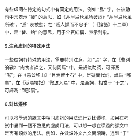
有些虛詞在特定的句式中有固定的用法。例如 “爲” 字，在被動
句中常表示 “被” 的意思，如《茅屋爲秋風所破歌》“茅屋爲秋風
所破”，“爲” 表被動；在 “爲人謀而不忠乎”（《論語》十二章）
中，是 “替、給” 的意思，用于介賓結構，表示對象。
5.注意虛詞的特殊用法
一些虛詞有特殊的用法，需要特别注意。如 “焉” 字，在《曹刿
論戰》“肉食者謀之，又何間焉” 中，是語氣助詞，可譯爲
“呢”；在《愚公移山》“且焉置土石” 中，是疑問代詞，譯爲 “哪
裏”；在《嶽陽樓記》“微波入焉” 中，是兼詞，相當于 “于之”，
可譯爲 “到那裏”。
6.對比遷移
可以将學過的課文中相同虛詞的用法進行對比遷移。如果在考
試中遇到一個不熟悉的虛詞用法，可以想一想在學過的課文中
是否有類似的用法。例如，在做課外文言文閱讀時，遇到 “于”