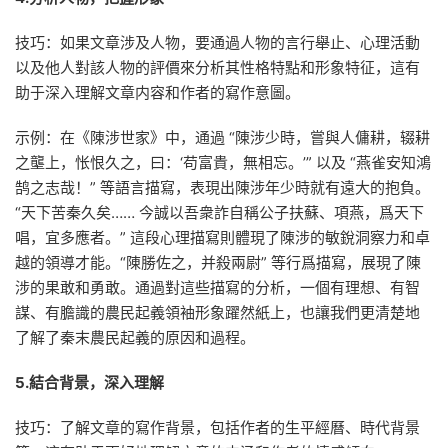
技巧：如果文章涉及人物，要通過人物的言行舉止、心理活動
以及他人對該人物的評價來分析其性格特點和形象特征，這有
助于深入理解文章内容和作者的寫作意圖。
示例：在《陳涉世家》中，通過 “陳涉少時，嘗與人傭耕，辍耕
之壟上，怅恨久之，曰：‘苟富貴，無相忘。’” 以及 “燕雀安知鴻
鹄之志哉！” 等語言描寫，表現出陳涉年少時就有遠大的抱負。
“天下苦秦久矣…… 今誠以吾衆詐自稱公子扶蘇、項燕，爲天下
唱，宜多應者。” 這段心理描寫則體現了陳涉的敏銳洞察力和卓
越的領導才能。“陳勝佐之，并殺兩尉” 等行爲描寫，展現了陳
涉的果敢和勇敢。通過對這些描寫的分析，一個有理想、有智
謀、有膽識的農民起義領袖形象躍然紙上，也讓我們更清楚地
了解了秦末農民起義的原因和過程。
5.結合背景，深入理解
技巧：了解文章的寫作背景，包括作者的生平經曆、時代背景