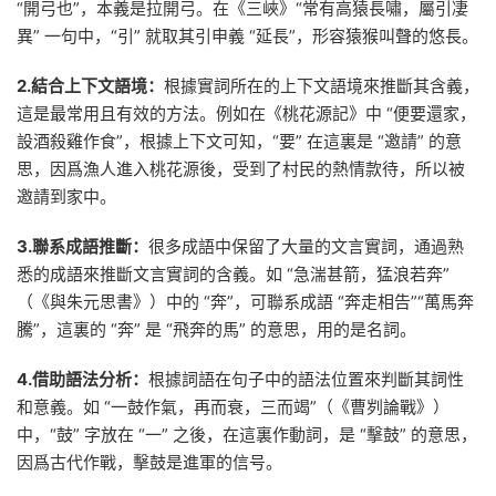
“開弓也”，本義是拉開弓。在《三峽》“常有高猿長嘯，屬引凄
異” 一句中，“引” 就取其引申義 “延長”，形容猿猴叫聲的悠長。
2.結合上下文語境：
根據實詞所在的上下文語境來推斷其含義，
這是最常用且有效的方法。例如在《桃花源記》中 “便要還家，
設酒殺雞作食”，根據上下文可知，“要” 在這裏是 “邀請” 的意
思，因爲漁人進入桃花源後，受到了村民的熱情款待，所以被
邀請到家中。
3.聯系成語推斷：
很多成語中保留了大量的文言實詞，通過熟
悉的成語來推斷文言實詞的含義。如 “急湍甚箭，猛浪若奔”
（《與朱元思書》）中的 “奔”，可聯系成語 “奔走相告”“萬馬奔
騰”，這裏的 “奔” 是 “飛奔的馬” 的意思，用的是名詞。
4.借助語法分析：
根據詞語在句子中的語法位置來判斷其詞性
和意義。如 “一鼓作氣，再而衰，三而竭”（《曹刿論戰》）
中，“鼓” 字放在 “一” 之後，在這裏作動詞，是 “擊鼓” 的意思，
因爲古代作戰，擊鼓是進軍的信号。