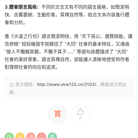
3.體會語言風格：
不同的文言文有不同的語言風格，如簡潔明
快、含蓄委婉、生動形象、質樸自然等，結合文本内容進行體
會和分析。
像《大道之行也》語言簡潔明快，用 “天下爲公，選賢與能，講
信修睦” 短短幾個字就概括了 “大同” 社會的基本特征，又通過
“故人不獨親其親，不獨子其子……” 等語句具體描述了 “大同”
社會的美好景象，語言質樸自然，卻能讓人清晰地感受到作者
對理想社會的向往和追求。
原文鏈接：
http://www.xkw123.cn/3103/
，轉載請注明出
處。
賞
0