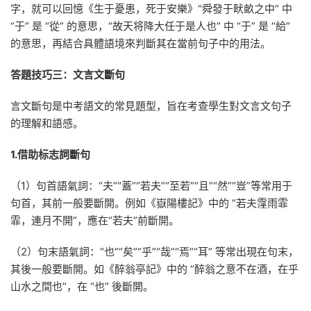
字，就可以回憶《生于憂患，死于安樂》“舜發于畎畝之中” 中
“于” 是 “從” 的意思，“故天将降大任于是人也” 中 “于” 是 “給”
的意思，再結合具體語境來判斷其在當前句子中的用法。
答題技巧三：文言文斷句
言文斷句是中考語文的常見題型，旨在考查學生對文言文句子
的理解和語感。
1.借助标志詞斷句
（1）句首語氣詞：“夫”“蓋”“若夫”“至若”“且”“然”“豈”等常用于
句首，其前一般要斷開。例如《嶽陽樓記》中的 “若夫霪雨霏
霏，連月不開”，應在“若夫”前斷開。
（2）句末語氣詞：“也”“矣”“乎”“哉”“焉”“耳” 等常出現在句末，
其後一般要斷開。如《醉翁亭記》中的 “醉翁之意不在酒，在乎
山水之間也”，在 “也” 後斷開。