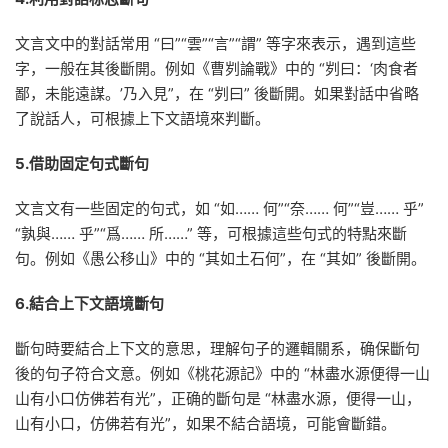
文言文中的對話常用 “曰”“雲”“言”“謂” 等字來表示，遇到這些
字，一般在其後斷開。例如《曹刿論戰》中的 “刿曰：‘肉食者
鄙，未能遠謀。’乃入見”，在 “刿曰” 後斷開。如果對話中省略
了說話人，可根據上下文語境來判斷。
5.借助固定句式斷句
文言文有一些固定的句式，如 “如…… 何”“奈…… 何”“豈…… 乎”
“孰與…… 乎”“爲…… 所……” 等，可根據這些句式的特點來斷
句。例如《愚公移山》中的 “其如土石何”，在 “其如” 後斷開。
6.結合上下文語境斷句
斷句時要結合上下文的意思，理解句子的邏輯關系，确保斷句
後的句子符合文意。例如《桃花源記》中的 “林盡水源便得一山
山有小口仿佛若有光”，正确的斷句是 “林盡水源，便得一山，
山有小口，仿佛若有光”，如果不結合語境，可能會斷錯。