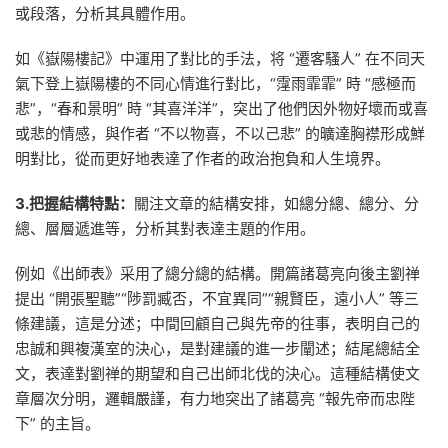
或段落，分析其具體作用。
如《嶽陽樓記》中運用了對比的手法，将 “遷客騷人” 在不同天
氣下登上嶽陽樓的不同心情進行對比，“霪雨霏霏” 時 “感極而
悲”，“春和景明” 時 “其喜洋洋”，突出了他們因外物好壞而或喜
或悲的情感，與作者 “不以物喜，不以己悲” 的曠達胸襟形成鮮
明對比，從而更好地表達了作者的政治抱負和人生境界。
3.把握結構特點：
關注文章的結構安排，如總分總、總分、分
總、層層遞進等，分析其對表達主題的作用。
例如《出師表》采用了總分總的結構。開篇諸葛亮向後主劉禅
提出 “開張聖聽”“陟罰臧否，不宜異同”“親賢臣，遠小人” 等三
條建議，這是分述；中間回顧自己與先帝的往事，表明自己的
忠誠和興複漢室的決心，是對建議的進一步闡述；結尾總結全
文，表達對劉禅的期望和自己出師北伐的決心。這種結構使文
章層次分明，邏輯嚴謹，有力地突出了諸葛亮 “報先帝而忠陛
下” 的主旨。