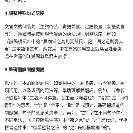
4.調整特殊句式語序
文言文的倒裝句（主謂倒裝、賓語前置、定語後置、狀語後置
等），翻譯時要按照現代漢語的語法規則調整語序。例如，
《嶽陽樓記》中的 “居廟堂之高則憂其民，處江湖之遠則憂其
君” 是定語後置句，應譯爲 “處在高高的朝堂上就爲百姓憂慮，
處在僻遠的江湖間就爲君主憂慮”。
5.準确翻譯關鍵詞語
抓住句子中的關鍵詞語，如實詞中的一詞多義、古今異義、詞
類活用，以及虛詞的用法等，準确理解并翻譯。例如，《魚我
所欲也》中 “二者不可得兼，舍生而取義者也”，“得兼” 是 “同時
得到” 的意思，“舍” 是 “舍棄”，“取” 是 “選取”，準确翻譯這些
關鍵詞，句子的意思就清晰了。再如，“之” 字在不同句子中有
不同用法，《送東陽馬生序》中 “弗之怠” 的 “之” 是代詞，代指
抄書這件事；“益慕聖賢之道” 的 “之” 是結構助詞 “的”。