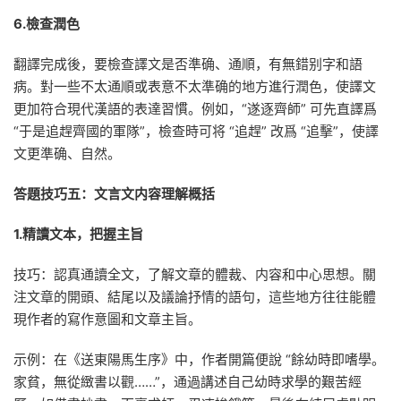
6.檢查潤色
翻譯完成後，要檢查譯文是否準确、通順，有無錯别字和語
病。對一些不太通順或表意不太準确的地方進行潤色，使譯文
更加符合現代漢語的表達習慣。例如，“遂逐齊師” 可先直譯爲
“于是追趕齊國的軍隊”，檢查時可将 “追趕” 改爲 “追擊”，使譯
文更準确、自然。
答題技巧五：文言文
内容理解概括
1.精讀文本，把握主旨
技巧：認真通讀全文，了解文章的體裁、内容和中心思想。關
注文章的開頭、結尾以及議論抒情的語句，這些地方往往能體
現作者的寫作意圖和文章主旨。
示例：在《送東陽馬生序》中，作者開篇便說 “餘幼時即嗜學。
家貧，無從緻書以觀……”，通過講述自己幼時求學的艱苦經