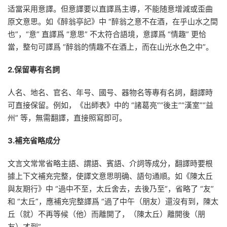
适當采用意譯。但意譯要以直譯爲主導，不能随意增減或歪曲
原文意思。如《醉翁亭記》中 “醉翁之意不在酒，在乎山水之間
也”，“意” 直譯爲 “意思” 不太符合語境，意譯爲 “情趣” 更恰
當，整句可譯爲 “醉翁的情趣不在酒上，而在山光水色之中”。
2.保留專有名詞
人名、地名、官名、年号、國号、器物名等專有名詞，翻譯時
可直接保留。例如，《出師表》中的 “諸葛亮”“後主”“漢室”“益
州” 等，無需翻譯，直接照寫即可。
3.補充省略成分
文言文常常省略主語、謂語、賓語、介詞等成分，翻譯時要根
據上下文補充完整，使譯文意思明确、語句通順。如《陳太丘
與友期行》中 “過中不至，太丘舍去，去後乃至”，省略了 “友”
和 “太丘”，應補充完整譯爲 “過了中午（朋友）還沒有到，陳太
丘（就）不再等候（他）而離開了，（陳太丘）離開後（朋
友）才到”。