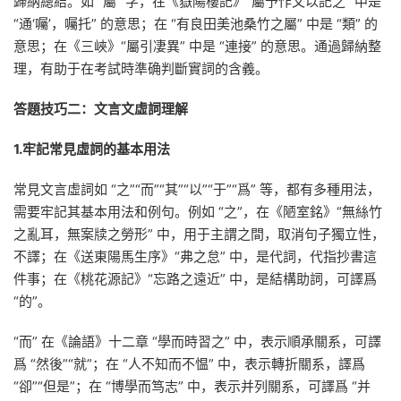
歸納總結。如 “屬” 字，在《嶽陽樓記》“屬予作文以記之” 中是
“通‘囑’，囑托” 的意思；在 “有良田美池桑竹之屬” 中是 “類” 的
意思；在《三峽》“屬引凄異” 中是 “連接” 的意思。通過歸納整
理，有助于在考試時準确判斷實詞的含義。
答題技巧二：文言文虛詞理解
1.牢記常見虛詞的基本用法
常見文言虛詞如 “之”“而”“其”“以”“于”“爲” 等，都有多種用法，
需要牢記其基本用法和例句。例如 “之”，在《陋室銘》“無絲竹
之亂耳，無案牍之勞形” 中，用于主謂之間，取消句子獨立性，
不譯；在《送東陽馬生序》“弗之怠” 中，是代詞，代指抄書這
件事；在《桃花源記》“忘路之遠近” 中，是結構助詞，可譯爲
“的”。
“而” 在《論語》十二章 “學而時習之” 中，表示順承關系，可譯
爲 “然後”“就”；在 “人不知而不愠” 中，表示轉折關系，譯爲
“卻”“但是”；在 “博學而笃志” 中，表示并列關系，可譯爲 “并