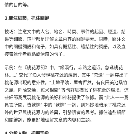
情的目的等。
3.關注細節，抓住關鍵
技巧：注意文中的人名、地名、時間、事件的起因、經過、結
果等細節，這些都是理解文章内容的關鍵要素。同時，關注文
中的關鍵詞語和句子，如具有概括性、總結性的詞語，以及直
接表達作者觀點或情感的句子。
示例：在《桃花源記》中，“緣溪行，忘路之遠近。忽逢桃花
林……” 交代了漁人發現桃花源的經過，其中 “忽逢” 一詞突出了
桃花源出現的意外性。“土地平曠，屋舍俨然，有良田美池桑竹
之屬。阡陌交通，雞犬相聞” 等句詳細描寫了桃花源的環境，這
些細節爲展現桃花源的美好和神秘提供了依據。而 “此人一一爲
具言所聞，皆歎惋” 中的 “歎惋” 一詞，則巧妙地暗示了桃花源
外的世界與桃花源内的差異，引發讀者的思考。抓住這些細節
和關鍵詞，能更好地理解文章的内容和主題。
4.分析人物，把握形象