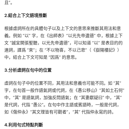
且”。
2.結合上下文語境推斷
根據虛詞所在的具體句子以及上下文的意思來推斷其用法和意
義。例如 “以” 字，在《出師表》“以光先帝遺德” 中，根據上下
文 “誠宜開張聖聽，以光先帝遺德”，可以知道 “以” 是表目的的
連詞，譯爲 “來”；在 “不以物喜，不以己悲”（《嶽陽樓記》）
中，結合上下文可知是 “因爲” 的意思。
3.分析虛詞在句中的位置
虛詞在句子中的位置不同，其用法和意義也可能不同。如 “其”
字，在句首一般作語氣詞或代詞，在《愚公移山》“其如土石何”
中，“其” 是語氣詞，加強反問語氣；在 “其妻獻疑曰” 中，“其”
是代詞，代指 “愚公”。在句中作主語或賓語時，一般是代詞，
如《傷仲永》“其文理皆有可觀者”，“其” 代指仲永寫的詩。
4.利用句式特點判斷