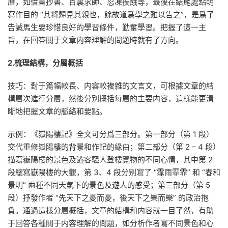
曆，如借書抄書、百裏求師、忍凍挨餓等，最後在結尾處點明
寫作目的 “其将歸見其親也，餘故道爲學之難以告之”，是爲了
告誡馬生要珍惜良好的學習條件，勤奮學習。把握了這一主
旨，在回答關于文章内容理解的問題時就有了方向。
2.梳理結構，分層概括
技巧：對于篇幅較長、内容較複雜的文言文，可根據文章的結
構層次進行分層，然後分别概括每層的主要内容，這樣能更清
晰地把握文章的脈絡和要點。
示例：《嶽陽樓記》全文可分爲三部分。第一部分（第 1 段）
交代重修嶽陽樓的背景和作記的緣由；第二部分（第 2 – 4 段）
描寫嶽陽樓的景色及遷客騷人登樓覽物的不同心情，其中第 2
段總寫嶽陽樓的大觀，第 3、4 段分别寫了 “霪雨霏霏” 和 “春和
景明” 兩種不同天氣下的景色及遊人的感受；第三部分（第 5
段）抒發作者 “先天下之憂而憂，後天下之樂而樂” 的政治抱
負。通過這樣分層概括，文章的結構和内容就一目了然，有助
于回答各種關于内容理解的問題，如分析作者寫不同景色和心