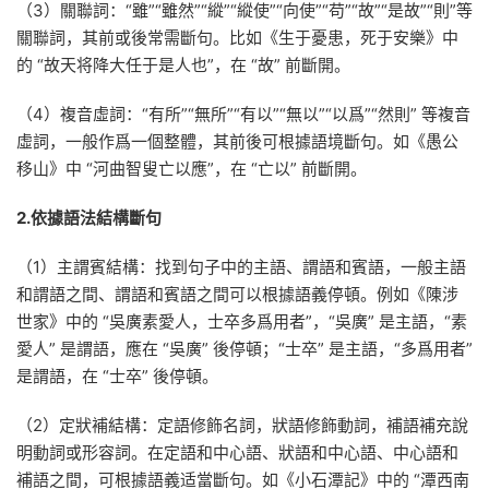
（3）關聯詞：“雖”“雖然”“縱”“縱使”“向使”“苟”“故”“是故”“則”等
關聯詞，其前或後常需斷句。比如《生于憂患，死于安樂》中
的 “故天将降大任于是人也”，在 “故” 前斷開。
（4）複音虛詞：“有所”“無所”“有以”“無以”“以爲”“然則” 等複音
虛詞，一般作爲一個整體，其前後可根據語境斷句。如《愚公
移山》中 “河曲智叟亡以應”，在 “亡以” 前斷開。
2.依據語法結構斷句
（1）主謂賓結構：找到句子中的主語、謂語和賓語，一般主語
和謂語之間、謂語和賓語之間可以根據語義停頓。例如《陳涉
世家》中的 “吳廣素愛人，士卒多爲用者”，“吳廣” 是主語，“素
愛人” 是謂語，應在 “吳廣” 後停頓；“士卒” 是主語，“多爲用者”
是謂語，在 “士卒” 後停頓。
（2）定狀補結構：定語修飾名詞，狀語修飾動詞，補語補充說
明動詞或形容詞。在定語和中心語、狀語和中心語、中心語和
補語之間，可根據語義适當斷句。如《小石潭記》中的 “潭西南