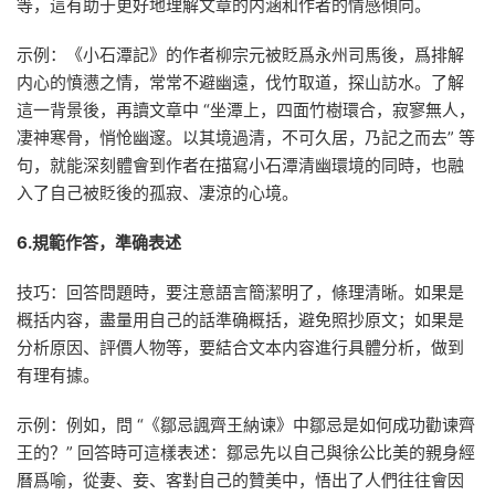
等，這有助于更好地理解文章的内涵和作者的情感傾向。
示例：《小石潭記》的作者柳宗元被貶爲永州司馬後，爲排解
内心的憤懑之情，常常不避幽遠，伐竹取道，探山訪水。了解
這一背景後，再讀文章中 “坐潭上，四面竹樹環合，寂寥無人，
凄神寒骨，悄怆幽邃。以其境過清，不可久居，乃記之而去” 等
句，就能深刻體會到作者在描寫小石潭清幽環境的同時，也融
入了自己被貶後的孤寂、凄涼的心境。
6.規範作答，準确表述
技巧：回答問題時，要注意語言簡潔明了，條理清晰。如果是
概括内容，盡量用自己的話準确概括，避免照抄原文；如果是
分析原因、評價人物等，要結合文本内容進行具體分析，做到
有理有據。
示例：例如，問 “《鄒忌諷齊王納谏》中鄒忌是如何成功勸谏齊
王的？” 回答時可這樣表述：鄒忌先以自己與徐公比美的親身經
曆爲喻，從妻、妾、客對自己的贊美中，悟出了人們往往會因