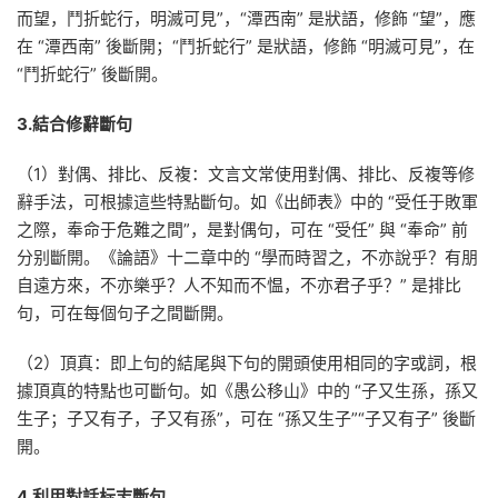
而望，鬥折蛇行，明滅可見”，“潭西南” 是狀語，修飾 “望”，應
在 “潭西南” 後斷開；“鬥折蛇行” 是狀語，修飾 “明滅可見”，在
“鬥折蛇行” 後斷開。
3.結合修辭斷句
（1）對偶、排比、反複：文言文常使用對偶、排比、反複等修
辭手法，可根據這些特點斷句。如《出師表》中的 “受任于敗軍
之際，奉命于危難之間”，是對偶句，可在 “受任” 與 “奉命” 前
分别斷開。《論語》十二章中的 “學而時習之，不亦說乎？有朋
自遠方來，不亦樂乎？人不知而不愠，不亦君子乎？” 是排比
句，可在每個句子之間斷開。
（2）頂真：即上句的結尾與下句的開頭使用相同的字或詞，根
據頂真的特點也可斷句。如《愚公移山》中的 “子又生孫，孫又
生子；子又有子，子又有孫”，可在 “孫又生子”“子又有子” 後斷
開。
4.利用對話标志斷句