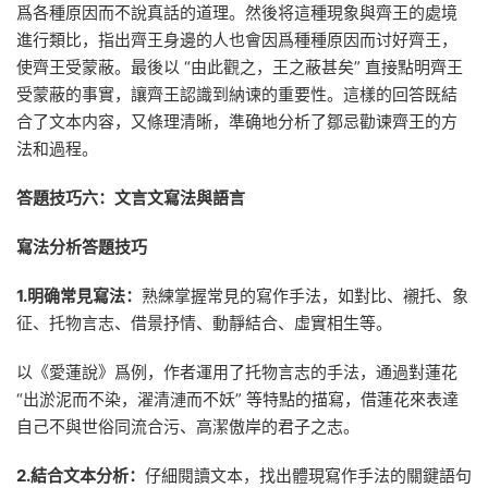
爲各種原因而不說真話的道理。然後将這種現象與齊王的處境
進行類比，指出齊王身邊的人也會因爲種種原因而讨好齊王，
使齊王受蒙蔽。最後以 “由此觀之，王之蔽甚矣” 直接點明齊王
受蒙蔽的事實，讓齊王認識到納谏的重要性。這樣的回答既結
合了文本内容，又條理清晰，準确地分析了鄒忌勸谏齊王的方
法和過程。
答題技巧六：文言文寫法與語言
寫法分析答題技巧
1.明确常見寫法：
熟練掌握常見的寫作手法，如對比、襯托、象
征、托物言志、借景抒情、動靜結合、虛實相生等。
以《愛蓮說》爲例，作者運用了托物言志的手法，通過對蓮花
“出淤泥而不染，濯清漣而不妖” 等特點的描寫，借蓮花來表達
自己不與世俗同流合污、高潔傲岸的君子之志。
2.結合文本分析：
仔細閱讀文本，找出體現寫作手法的關鍵語句