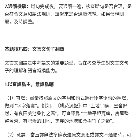
7.通讀檢驗：
斷句完成後，要通讀一遍，檢查斷句是否合理，是
否符合文意和語法規則，讀起來是否通順流暢。如果發現問
題，及時調整。
答題技巧四：文言文句子翻譯
文言文翻譯是中考語文的重要題型，旨在考查學生對文言文句
子的理解和語言轉換能力。
1.以直譯爲主，意譯爲輔
（1）直譯：盡量按照原文的字詞和句式進行逐字逐句的翻譯，
做到 “字字落實”。例如，《桃花源記》中 “土地平曠，屋舍俨
然，有良田美池桑竹之屬”，可直譯爲 “土地平坦寬廣，房屋整
整齊齊，有肥沃的田地、美麗的池塘和桑樹竹子之類”。
（2）意譯：當直譯無法準确表達原文意思或譯文不通順時，可