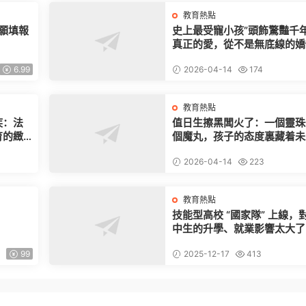
教育熱點
志願填報
史上最受寵小孩”頭飾驚豔千
真正的愛，從不是無底線的嬌
6.99
2026-04-14
174
教育熱點
疾：法
值日生擦黑闆火了：一個靈珠
育的緻
個魔丸，孩子的态度裏藏着未
的高度
2026-04-14
223
教育熱點
技能型高校 “國家隊” 上線，
中生的升學、就業影響太大了
99
2025-12-17
413