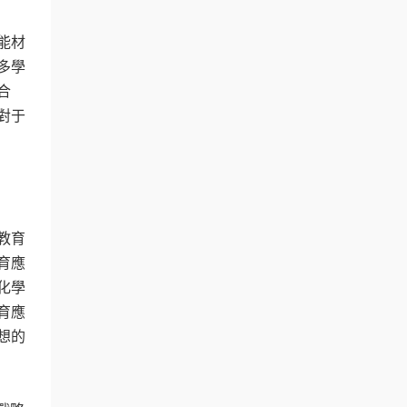
能材
多學
合
對于
教育
育應
化學
育應
想的