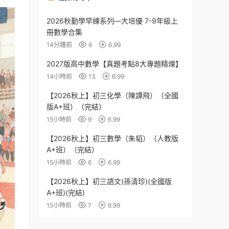
2026秋勤學早練系列—大培優 7-9年級上
冊數學合集
14分鍾前
6
6.99
2027版高中數學【真題考點8大專題精煉】
14小時前
13
6.99
【2026秋上】初三化學（陳譚飛）（全國
版A+班）（完結）
15小時前
9
6.99
【2026秋上】初三數學（朱韬）（人教版
A+班）（完結）
15小時前
6
6.99
【2026秋上】初三語文(孫清珍)(全國版
A+班)(完結)
15小時前
7
6.99