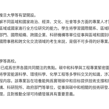
複旦大學等有望開設。
解不同區域和國家政治、經濟、文化、社會等多方面的專業人才
區域或國家進行全方位研究的能力。學生将學習國際關系、區域
部門、國際組織、跨國企業、科研機構等單位從事與區域和國别
國際事務和跨文化交流領域的考生來說，是個不可多得的好專業
學等高校。
中和已成爲世界各國共同關注的焦點。碳中和科學與工程專業緊密
将學習能源科學、環境科學、化學工程等多學科交叉的知識，涉
程内容。該專業旨在培養能夠爲實現碳中和目标提供技術支撐和
構、科研院所、政府部門等單位，從事與碳中和相關的技術研發
闊，且對推動全球可持續發展具有重要意義。