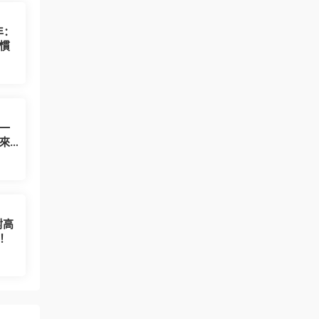
年：
慣
一
來
對高
！