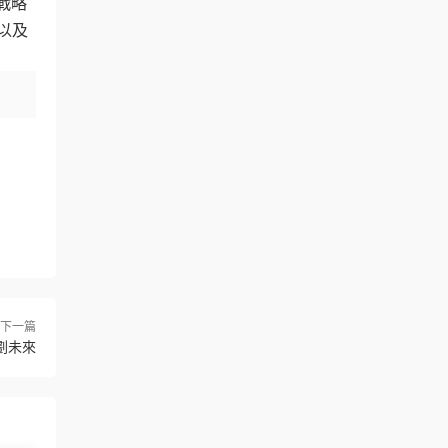
戰略
以及
下一篇
劃未來