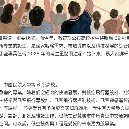
填報這一重要抉擇。而今年，教育部公布高校招生将新增 29 種
新專業的誕生，是國家戰略需求、市場導向以及科技發展的綜合
些專業值得 2025 年的考生重點關注呢？接下來，爲大家詳細
中國民航大學等 6 所高校。
急需的專業。随着低空經濟的快速發展，對低空飛行器設計、控
生将學習低空飛行器設計、低空飛行器控制技術、低空通感遙智
理等課程 。該專業具有多領域交叉知識體系，學生有大量參與
發、設計、測試及維護工作；也能在智慧城市中負責空中交通調
空間。可以說，低空技術與工程是妥妥的未來潛力股專業。