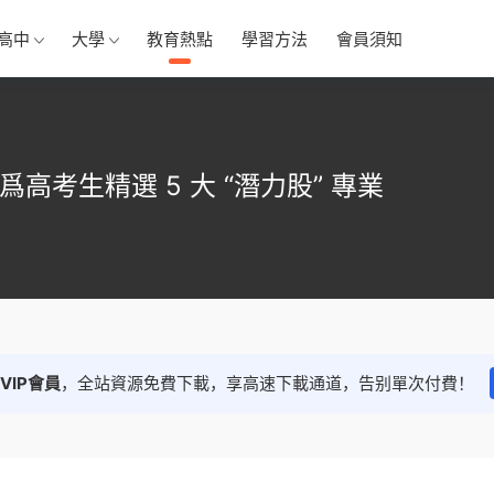
高中
大學
教育熱點
學習方法
會員須知
爲高考生精選 5 大 “潛力股” 專業
VIP會員
，全站資源免費下載，享高速下載通道，告别單次付費！