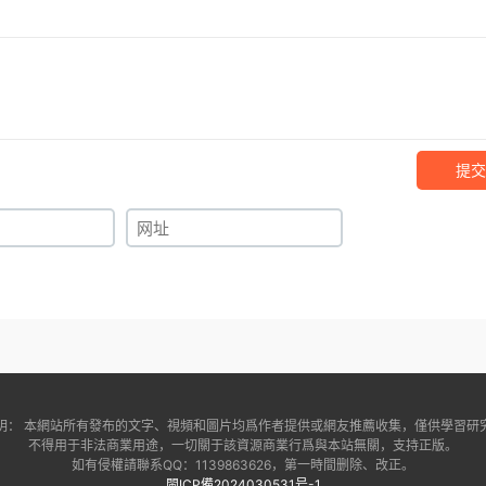
提交
明： 本網站所有發布的文字、視頻和圖片均爲作者提供或網友推薦收集，僅供學習研
不得用于非法商業用途，一切關于該資源商業行爲與本站無關，支持正版。
如有侵權請聯系QQ：1139863626，第一時間删除、改正。
閩ICP備2024030531号-1