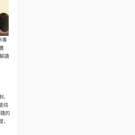
新專
體
解讀
制、
能信
實踐的
度，