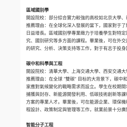
區域國别學
開設院校：部分綜合實力較強的高校如北京大學、
推薦理由：在全球化深入發展的當下，國家對于了
日益增長。區域國别學專業緻力于培養學生對特定
究、國别研究等多方面的課程。畢業後，可在外交
的研究、分析、決策支持等工作，對于有志于投身
碳中和科學與工程
開設院校：清華大學、上海交通大學、西安交通大
推薦理由：在全球 “雙碳” 目标的大背景下，碳
家應對氣候變化的戰略需求而設立。學生在校期間
捕獲與封存、新能源開發利用、低碳技術創新等課
方案的專業人才。畢業後，可在能源企業、環保機
程設計、政策制定與管理等工作，就業前景十分廣
智能分子工程