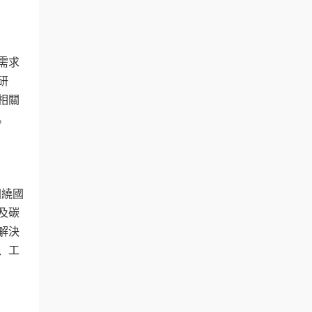
需求
研
相關
。
圍繞國
及碳
解決
、工