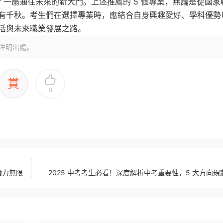
打開了一扇通往未來的新大門。上述推薦的 5 個專業，無論是從國家
有千秋。考生們在選擇專業時，應結合自身興趣愛好、學科優勢
活與未來職業發展之路。
注明出處。
賞
0
個潛力無限
2025 中考考生必看！深度解析中考重要性，5 大方向規