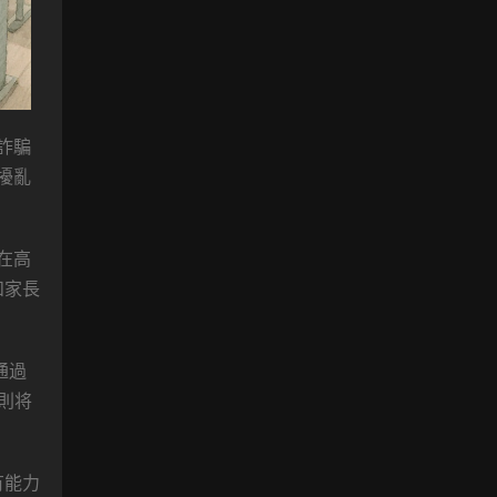
詐騙
擾亂
在高
和家長
通過
則将
有能力