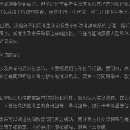
學或避免受到處分。但前提是需要考生及家長向其指定的銀行賬
到可以爲孩子解決問題後，便會不惜一切代價，将血汗錢拱手奉上
出現。詐騙分子利用考生和家長急于知曉考試成績的心理，提前
程序。當考生及家長點擊這些鏈接後，不僅可能洩露個人隐私信
經濟損失。
何防範呢？
涉及高考的異常信息時，不要輕易相信和盲目行動。要明白，高
查分等問題都應以官方發布的消息爲準。要第一時間與學校、教
點擊陌生短信或電話中的鏈接和附件，避免個人信息洩露。在與
，不要随意透露考生的身份證号、準考證号、銀行卡号等重要信
家長可以通過訪問教育部門官方網站、關注官方社交媒體賬号等
環節了如指掌，才能更好地識破騙局，避免上當受騙。