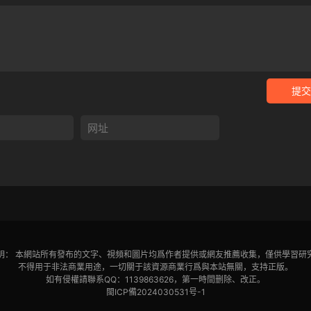
提交
明： 本網站所有發布的文字、視頻和圖片均爲作者提供或網友推薦收集，僅供學習研
不得用于非法商業用途，一切關于該資源商業行爲與本站無關，支持正版。
如有侵權請聯系QQ：1139863626，第一時間删除、改正。
閩ICP備2024030531号-1