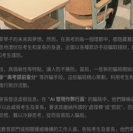
莘學子的未來與夢想。然而，在高考的每一個環節中，都隐藏着
息地潛伏在考生和家長的身邊，企圖以各種欺詐手段騙取錢财，
和考生謹防。
技、高僞裝性等特點，讓人防不勝防。當前，一些新的騙局開始
錄”“高考提前查分”
等詐騙手段。這些騙局精心策劃，利用考生
進行欺詐活動。
家長發送虛假信息。在
“AI 發現作弊行爲”
的騙局中，他們聲稱
并以此威脅考生及家長，要求其繳納所謂的“處理費”或“罰款”，否
恐慌，難以冷靜思考，從而容易陷入騙局。
成教育部門或相關權威機構的工作人員，告知考生及家長，他們