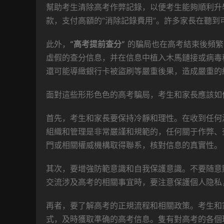
幫助考生清除高考作弊記錄，以便考生能夠順利升
款，支付高額的“消除記錄費用”。許多家長在聽
此外，
“高考提前查分”
的騙局也在高考結束後頻繁
虛假的查分信息，并在信息中植入木馬鏈接或病毒
還可能導緻銀行卡被盜刷等嚴重後果，造成嚴重的
面對這些形形色色的高考騙局，考生和家長應該如
首先，考生和家長要保持冷靜和理性。在收到任何
組織和管理是非常嚴謹和規範的，任何關于作弊、
門或相關權威機構取得聯系，核對信息的真實性。
其次，要增強防範意識和自我保護意識。不要随意
交流涉及高考的相關事宜時，要注意保護個人隐私
再者，要了解高考的正規流程和相關政策。考生和
式，及時獲取準确的高考信息。隻有對高考的各個