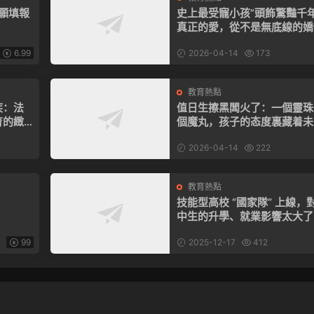
志願填報
史上最受寵小孩”頭飾驚豔千
真正的愛，從不是無底線的嬌
6.99
2026-04-14
173
教育熱點
疾：法
值日生擦黑闆火了：一個靈珠
育的緻
個魔丸，孩子的态度裏藏着未
的高度
2026-04-14
222
教育熱點
技能型高校 “國家隊” 上線，
中生的升學、就業影響太大了
99
2025-12-17
412