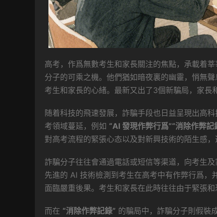
高考，作爲無數考生和家長關注的焦點，承載着莘
分子的可乘之機。他們猶如暗夜裏的幽靈，悄無聲
考生和家長的心緒。最新又出了3個新騙局，家長
随着科技的飛速發展，詐騙手段也日益呈現出高科
考領域蔓延，例如
“AI 發現作弊行爲”“消除作弊記
對高考流程的緊張心态以及對新興技術的陌生感，
詐騙分子往往會通過電話或短信等渠道，向考生及
先進的 AI 技術檢測到考生在高考中有作弊行爲，
面臨嚴重後果。考生和家長在此時往往由于緊張和
而在
“消除作弊記錄”
的騙局中，詐騙分子則假裝