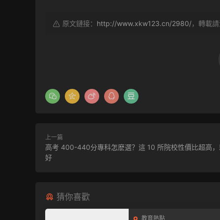
原文鏈接：
http://www.xkw123.cn/2980/
，轉載請
上一篇
高考 400-440分專科怎麽選？這 10 所院校性價比超高
好
猜你喜歡
教育熱點