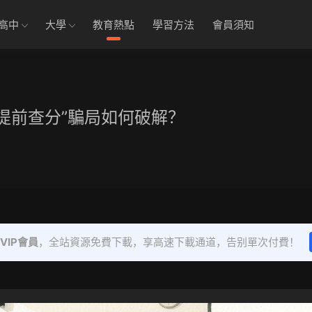
高中
大學
教育熱點
學習方法
會員須知
“提前查分”騙局如何破解？
VIP會員
，全站資源免費下載，享高速下載通道，告别單次付費！