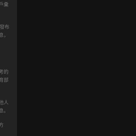
戶彙
。
發布
息，
考的
育部
他人
息。
方