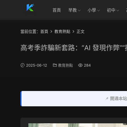
首頁
早教
小學
初中
當前位置：
首頁
教育熱點
正文
高考季詐騙新套路：“AI 發現作弊”
2025-06-12
教育熱點
284
📌
開通本站