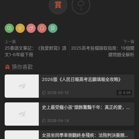
賞
3
上一篇
下一篇
25春語文筆記：《我愛默寫》語
2025高考投檔錄取指南：19個關
文1-6年級下冊
鍵問題全解析
猜你喜歡
2026版《人民日報高考志願填報全攻略》
2026-05-10
6.99
史上最受寵小孩”頭飾驚豔千年：真正的愛，從
不是無底線的嬌慣
2026-04-14
女孩坐同學車側翻終身殘疾：法院判決撕開