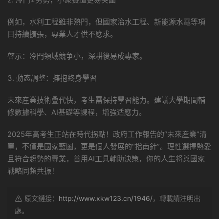
例如，水利工程雖非熱門，但國家治水工程、新能源水電等項
目持續擴張，專業人才供不應求。
啓示：冷門領域競争小，深耕後易成專家。
3. 動态調整：擁抱終身學習
未來産業技術叠代快，考生需保持學習能力。建議大學期間輔
修數據科學、AI基礎等課程，增強适應力。
2025年高考生正站在時代拐點！政府工作報告的“未來産業”清
單，不僅是國家藍圖，更是個人發展的“指南針”。理性選擇熱愛
且符合趨勢的專業，善用AI工具輔助決策，你的人生将與國家
戰略同頻共振！
原文鏈接：
http://www.xkw123.cn/1946/
，轉載請注明出
處。