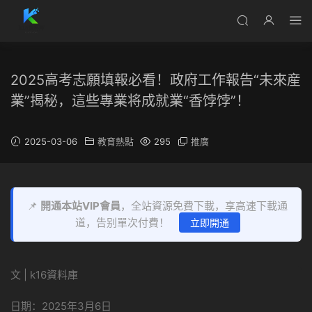
2025高考志願填報必看！政府工作報告“未來産
業”揭秘，這些專業将成就業“香饽饽”！
2025-03-06
教育熱點
295
推廣
📌
開通本站VIP會員
，全站資源免費下載，享高速下載通
道，告别單次付費！
立即開通
文 | k16資料庫
日期：2025年3月6日