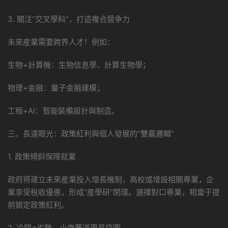
3. 關注“交叉學科”，打造複合競争力
未來産業需要跨界人才！例如：
生物+計算機：生物信息學、計算生物學；
物理+金融：量子金融建模；
工程+AI：智能裝備設計與制造。
三、長遠眼光：政策紅利與個人發展的“雙赢邏輯”
1. 政策傾斜保障就業
政府将建立未來産業投入增長機制，高校或增設相關專業，企
業享受稅收優惠，形成“産學研”閉環。選擇對口專業，相當于提
前鎖定政策紅利。
2. 冷門≠劣勢，小衆賽道更易突圍