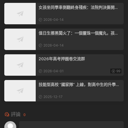
女孩坐同學車側翻終身殘疾：法院判決撕開
的，是家庭教育的緻命漏洞
2026-04-14
值日生擦黑闆火了：一個靈珠一個魔丸，孩子
的态度裏藏着未來的高度
2026-04-14
2026年高考押題卷交流群
2026-04-01
99
技能型高校 “國家隊” 上線，對高中生的升學、
就業影響太大了！
2025-12-17
評論
0