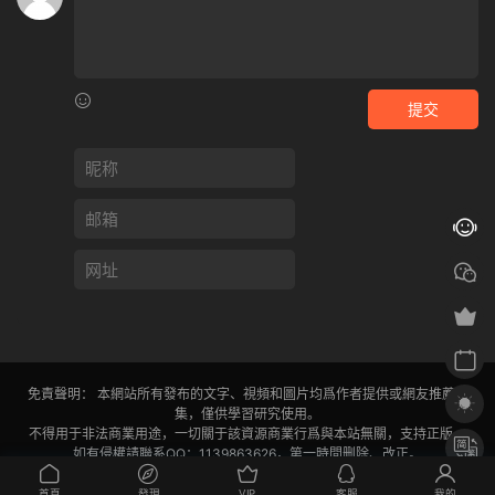
提交
免責聲明： 本網站所有發布的文字、視頻和圖片均爲作者提供或網友推薦收
集，僅供學習研究使用。
不得用于非法商業用途，一切關于該資源商業行爲與本站無關，支持正版。
如有侵權請聯系QQ：1139863626，第一時間删除、改正。
閩ICP備2024030531号-1
首頁
發現
VIP
客服
我的