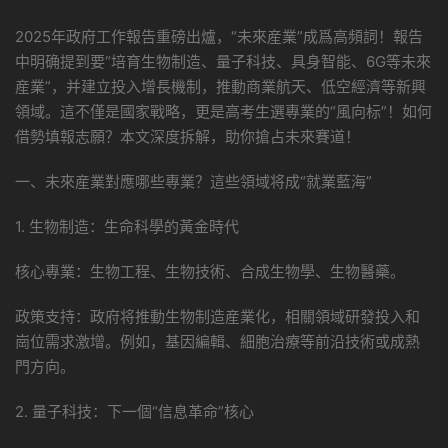
2025年政府工作報告重磅出爐，“未來産業”成爲高頻詞！報告
中明确提到要“培育生物制造、量子科技、具身智能、6G等未來
産業”，并建立投入增長機制，推動商業航天、低空經濟等新興
領域。這不僅是國家戰略，更是高考生選專業的“風向标”！如何
借勢填報志願？本文深度拆解，助你搶占未來賽道！
一、未來産業對應哪些專業？這些領域将成“就業藍海”
1. 生物制造：生命科學的黃金時代
核心專業：生物工程、生物技術、合成生物學、生物醫藥。
政策支持：政府将推動生物制造産業化，相關領域研發投入和
崗位需求激增。例如，基因編輯、細胞治療等前沿技術或成熱
門方向。
2. 量子科技：下一個“信息革命”核心