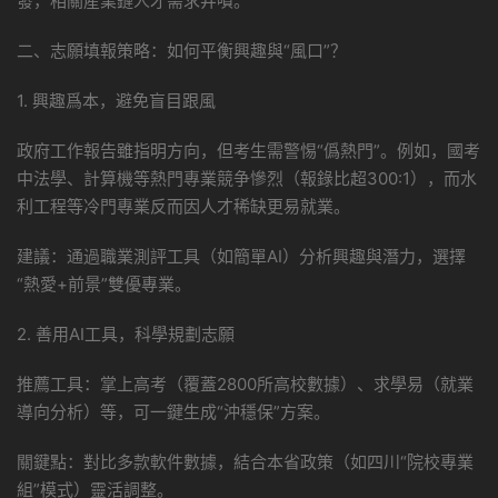
發，相關産業鏈人才需求井噴。
二、志願填報策略：如何平衡興趣與“風口”？
1. 興趣爲本，避免盲目跟風
政府工作報告雖指明方向，但考生需警惕“僞熱門”。例如，國考
中法學、計算機等熱門專業競争慘烈（報錄比超300:1），而水
利工程等冷門專業反而因人才稀缺更易就業。
建議：通過職業測評工具（如簡單AI）分析興趣與潛力，選擇
“熱愛+前景”雙優專業。
2. 善用AI工具，科學規劃志願
推薦工具：掌上高考（覆蓋2800所高校數據）、求學易（就業
導向分析）等，可一鍵生成“沖穩保”方案。
關鍵點：對比多款軟件數據，結合本省政策（如四川“院校專業
組”模式）靈活調整。