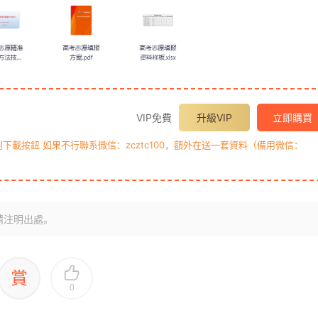
VIP免費
升級VIP
立即購買
載按鈕 如果不行聯系微信：zcztc100，額外在送一套資料（備用微信：
請注明出處。
賞
0