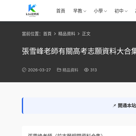
首頁
早教
小學
初中
當前位置：
首頁
精品資料
正文
張雪峰老師有關高考志願資料大合
2026-03-27
精品資料
313
📌
開通本站