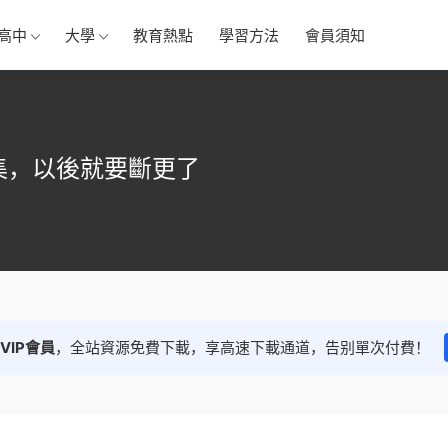
高中
大學
教育熱點
學習方法
會員須知
集，以後就要斷更了
VIP會員
，全站資源免費下載，享高速下載通道，告别單次付費！