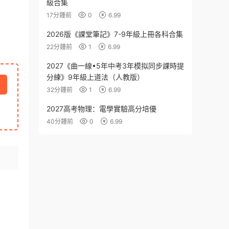
級合集
17分鍾前
0
6.99
2026版《課堂筆記》7-9年級上冊各科合集
22分鍾前
1
6.99
2027《曲一線•5年中考3年模拟同步課時提
分練》9年級上道法（人教版）
32分鍾前
1
6.99
2027高考物理：電學實驗高分培優
40分鍾前
0
6.99