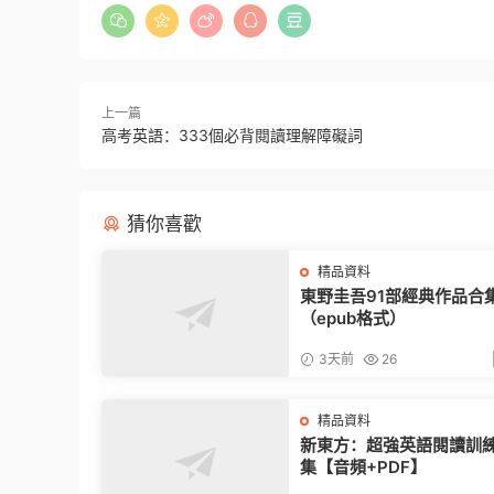
上一篇
高考英語：333個必背閱讀理解障礙詞
猜你喜歡
精品資料
東野圭吾91部經典作品合
（epub格式）
3天前
26
精品資料
新東方：超強英語閱讀訓練 
集【音頻+PDF】