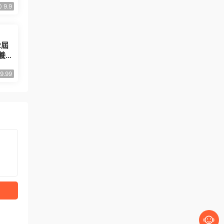
9.9
2屆
養大
9.99