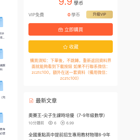
9.9
學币
VIP免費
0
學币
升級VIP
立即購買
收藏
購買須知：下單後，不跳轉，重新返回資料界
面就能夠看到下載按鈕 如果不行聯系微信：
zcztc100，額外在送一套資料（備用微信：
zcztc100）
最新文章
奧賽王-尖子生課時培優（7-9年級數學）
10分鍾前
6
6.99
全國重點高中提前招生專用教材物理8-9年