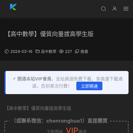
【高中數學】優質向量拔高學生版
2024-03-16
高中數學
227
推廣
📌
開通本站VIP會員
，全站資源免費下載，享高速下載通
道，告别單次付費！
立即開通
【高中數學】優質向量拔高學生版
（或聯系微信：chenronghuo1）直接購買
VIP
下載價格
專享