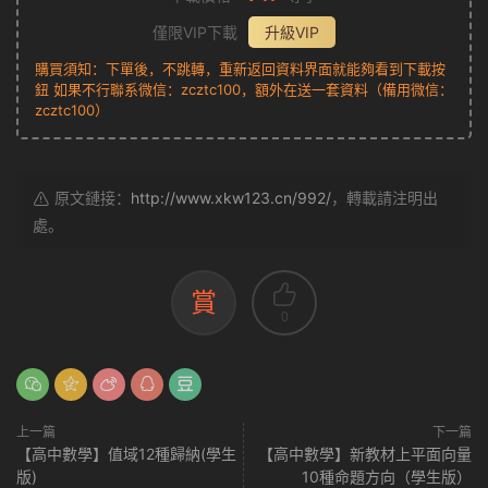
僅限VIP下載
升級VIP
購買須知：下單後，不跳轉，重新返回資料界面就能夠看到下載按
鈕 如果不行聯系微信：zcztc100，額外在送一套資料（備用微信：
zcztc100）
原文鏈接：
http://www.xkw123.cn/992/
，轉載請注明出
處。
賞
0
上一篇
下一篇
【高中數學】值域12種歸納(學生
【高中數學】新教材上平面向量
版)
10種命題方向（學生版）