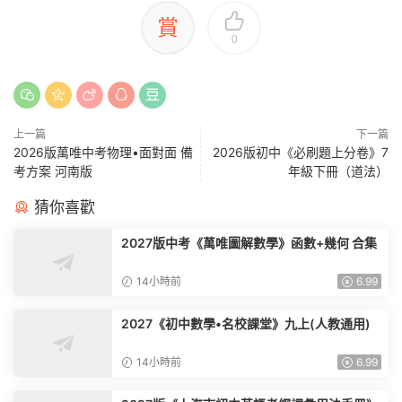
賞
0
上一篇
下一篇
2026版萬唯中考物理•面對面 備
2026版初中《必刷題上分卷》7
考方案 河南版
年級下冊（道法）
猜你喜歡
2027版中考《萬唯圖解數學》函數+幾何 合集
14小時前
6.99
2027《初中數學•名校課堂》九上(人教通用)
14小時前
6.99