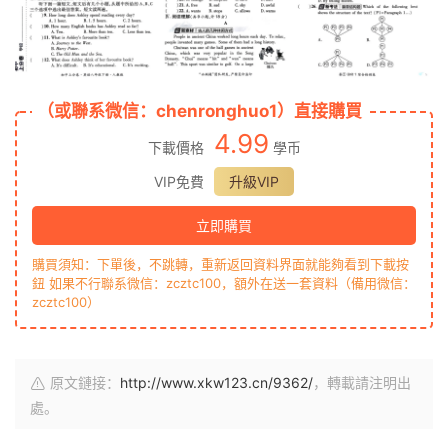
（或聯系微信：chenronghuo1）直接購買
4.99
下載價格
學币
VIP免費
升級VIP
立即購買
購買須知：下單後，不跳轉，重新返回資料界面就能夠看到下載按
鈕 如果不行聯系微信：zcztc100，額外在送一套資料（備用微信：
zcztc100）
原文鏈接：
http://www.xkw123.cn/9362/
，轉載請注明出
處。