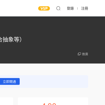
登錄
注冊
合抽象等）
推廣
立即開通