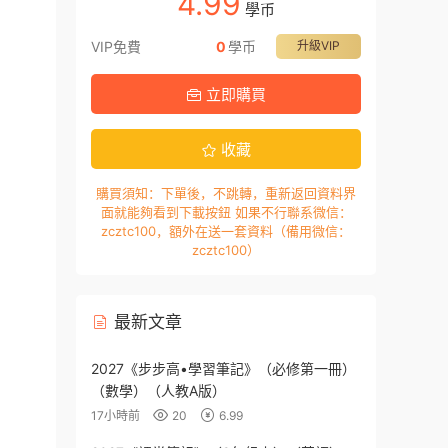
4.99
學币
VIP免費
0
學币
升級VIP
立即購買
收藏
購買須知：下單後，不跳轉，重新返回資料界
面就能夠看到下載按鈕 如果不行聯系微信：
zcztc100，額外在送一套資料（備用微信：
zcztc100）
最新文章
2027《步步高•學習筆記》（必修第一冊）
（數學）（人教A版）
17小時前
20
6.99