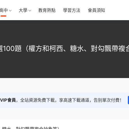
高中
大學
教育熱點
學習方法
會員須知
選100題（權方和柯西、糖水、對勾飄帶複
VIP會員
，全站資源免費下載，享高速下載通道，告别單次付費！