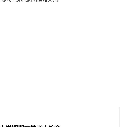
、糖水、對勾飄帶複合抽象等）