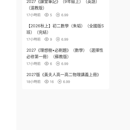
2027《課堂筆記》（9年級上）（英語）
（滬教版）
17小時前
5
6.99
【2026秋上】初二數學（朱韬）（全國版S
班）（完結）
17小時前
9
6.99
2027《理想樹•必刷題》（數學）（選擇性
必修第一冊）（蘇教版）
17小時前
6
6.99
2027版《黃夫人高一高二物理講義上冊》
18小時前
16
6.99