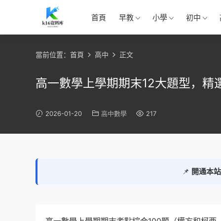
首頁
早教
小學
初中
當前位置：
首頁
高中
正文
高一數學上學期期末12大題型，精
2026-01-20
高中數學
217
📌
開通本站