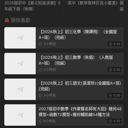
2026版初中【單元知識清單】9
高中《數學奧林匹克小叢書》圖
年級下冊（物理）
論
猜你喜歡
【2026秋上】初三化學（陳譚飛）（全國版
A+班）（完結）
3小時前
6.99
【2026秋上】初三數學（朱韬）（人教版
A+班）（完結）
3小時前
6.99
【2026秋上】初三語文(孫清珍)(全國版A+班)
(完結)
3小時前
6.99
2027版初中數學《作業幫名師有大招》幾何48
模型+函數72模型+幾何輔助線54種方法
6小時前
6.99