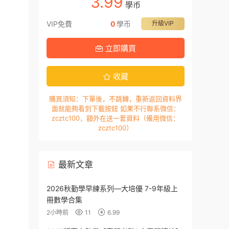
3.99
學币
VIP免費
0
學币
升級VIP
立即購買
收藏
購買須知：下單後，不跳轉，重新返回資料界
面就能夠看到下載按鈕 如果不行聯系微信：
zcztc100，額外在送一套資料（備用微信：
zcztc100）
最新文章
2026秋勤學早練系列—大培優 7-9年級上
冊數學合集
2小時前
11
6.99