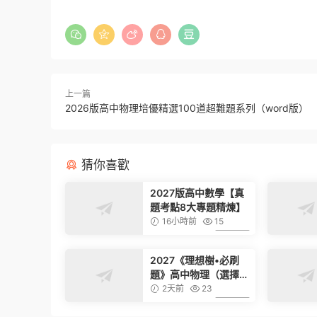
上一篇
2026版高中物理培優精選100道超難題系列（word版）
猜你喜歡
2027版高中數學【真
題考點8大專題精煉】
16小時前
15
6.99
2027《理想樹•必刷
題》高中物理（選擇性
必修第一冊）（人教
2天前
23
版）
6.99