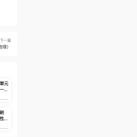
下一篇
物理）
•單元
一
教A
6.99
必刷
性必
A
6.99