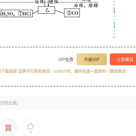
VIP免費
升級VIP
立即購買
載按鈕 如果不行聯系微信：zcztc100，額外在送一套資料（備用微信：
注明出處。
賞
0