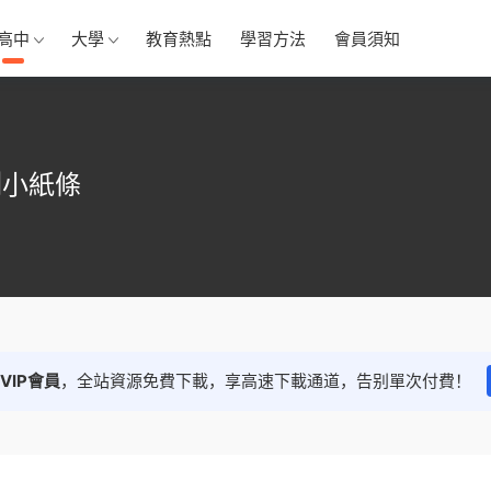
高中
大學
教育熱點
學習方法
會員須知
測小紙條
VIP會員
，全站資源免費下載，享高速下載通道，告别單次付費！