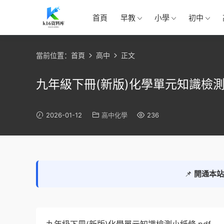
首頁
早教
小學
初中
當前位置：
首頁
高中
正文
九年級下冊(新版)化學單元知識檢
2026-01-12
高中化學
236
📌
開通本站