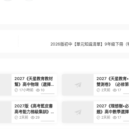
2026版初中【單元知識清單】9年級下冊（
2027《天星教育教材
2027《天星教育
幫》高中物理（選擇性
雙測卷》（必修第
必修第一冊）（人教
冊）（數學）（人
17小時前
10
2天前
17
版）
版）
6.99
2027版《高考藍皮書
2027《理想樹•
高考能力梯級集訓》高
題》高中數學選擇
考數學
修第二冊）（人教
2天前
29
2天前
17
版）
6.99