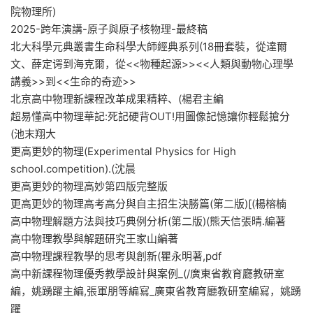
院物理所)
2025-跨年演講-原子與原子核物理-最終稿
北大科學元典叢書生命科學大師經典系列(18冊套裝，從達爾
文、薛定谔到海克爾，從<<物種起源>><<人類與動物心理學
講義>>到<<生命的奇迹>>
北京高中物理新課程改革成果精粹、(楊君主編
超易懂高中物理華記:死記硬背OUT!用圖像記憶讓你輕鬆搶分
(池末翔大
更高更妙的物理(Experimental Physics for High
school.competition).(沈晨
更高更妙的物理高妙第四版完整版
更高更妙的物理高考高分與自主招生決勝篇(第二版)[(楊榕楠
高中物理解題方法與技巧典例分析(第二版)(熊天信張晴.編著
高中物理教學與解題研究王家山編著
高中物理課程教學的思考與創新(瞿永明著,pdf
高中新課程物理優秀教學設計與案例_(/廣東省教育廳教研室
編，姚踴躍主編,張軍朋等編寫_廣東省教育廳教研室編寫，姚踴
躍