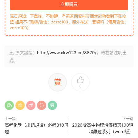
立即購買
購買須知：下單後，不跳轉，重新返回資料界面就能夠看到下載按
鈕 如果不行聯系微信：zcztc100，額外在送一套資料（備用微信：
zcztc100）
原文鏈接：
http://www.xkw123.cn/8879/
，轉載請注明出
處。
賞
0
上一篇
下一篇
高考化學（出題規律）必考310母
2026版高中物理培優精選100道
題
超難題系列（word版）