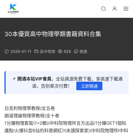
30本優質高中物理學類書籍資料合集
2026-01-11
高中物理
929
推廣
📌
開通本站VIP會員
，全站資源免費下載，享高速下載通
道，告别單次付費！
立即開通
白克利物理學教程(全五卷
朗道理論物理學教程(全十卷
1分鍾物理套裝(1+2輯)(中科院物理所言方出品!1分鍾GET1個知
識點!火爆抖音B站的科普網紅!)(未讀探索家)(中科院物理所I中科