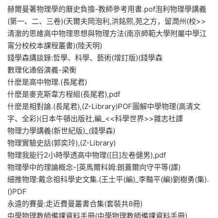
赫爾曼著物理學的曆史負擔-教師參考用書.pof泡利物理學講義
(第一、二、三卷)(天爾夫岡泡利,洪銘熙,苑之方，留潤州(校>>
清澈的思維高中物理思想與物理方法(南京師範大學附屬中學江
甯分校校本課程叢書)(陸天明)
錢學森講談錄:哲學、科學、藝術(增訂版)(錢學森
數理化通俗演義-梁衡
什麽是高中物理.(長尾君)
什麽是麥克斯韋方程組(長尾君),pdf
什麽是相對論.(長尾君),(Z-Library)POF圖解中學物理(高清文
字、全彩)(日本牛頓出版社,編_<<科學世界>>雜志社譯
物理力學講義(新世紀版)_(錢學森)
物理實驗史話(郭奕玲),(Z-Library)
物理我能行2小時學透高中物理([日]左卷健男),pdf
物理學中的理論概念-[英馬爾科姆:朗蓋爾向守平等(譯)
細推物理:戴念祖科學史文集.(王士平(編)_李豔平(編)劉樹勇(集).
()PDF
永遠的賽曼:走近費曼叢書合集(套裝共8冊)
中學物理教師備課資料手冊(中學物理教師備課資料手冊)