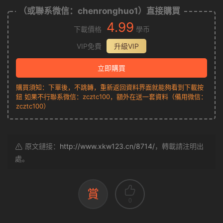
（或聯系微信：chenronghuo1）直接購買
4.99
下載價格
學币
VIP免費
升級VIP
立即購買
購買須知：下單後，不跳轉，重新返回資料界面就能夠看到下載按
鈕 如果不行聯系微信：zcztc100，額外在送一套資料（備用微信：
zcztc100）
原文鏈接：
http://www.xkw123.cn/8714/
，轉載請注明出
處。
賞
0