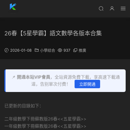
26春【5星學霸】語文數學各版本合集
2026-01-08
小學綜合
937
推廣
📌
開通本站VIP會員
，全站資源免費下載，享高速下載通
道，告别單次付費！
立即開通
已更新的目錄如下：
二年級數學下冊蘇教版26春<<五星學霸>>
一年級數學下冊蘇教版26春<<五星學霸>>