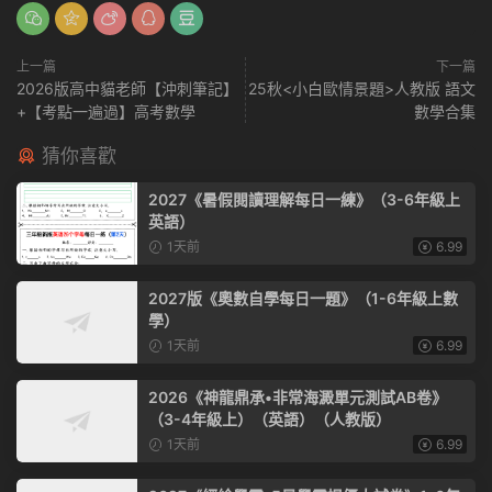
上一篇
下一篇
2026版高中貓老師【沖刺筆記】
25秋<小白歐情景題>人教版 語文
+【考點一遍過】高考數學
數學合集
猜你喜歡
2027《暑假閱讀理解每日一練》（3-6年級上
英語）
1天前
6.99
2027版《奧數自學每日一題》（1-6年級上數
學）
1天前
6.99
2026《神龍鼎承•非常海澱單元測試AB卷》
（3-4年級上）（英語）（人教版）
1天前
6.99