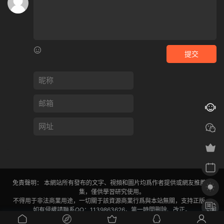
提交
免責聲明： 本網站所有發布的文字、視頻和圖片均爲作者提供或網友推薦收
集，僅供學習研究使用。
不得用于非法商業用途，一切關于該資源商業行爲與本站無關，支持正版。
如有侵權請聯系QQ：1139863626，第一時間删除、改正。
閩ICP備2024030531号-1