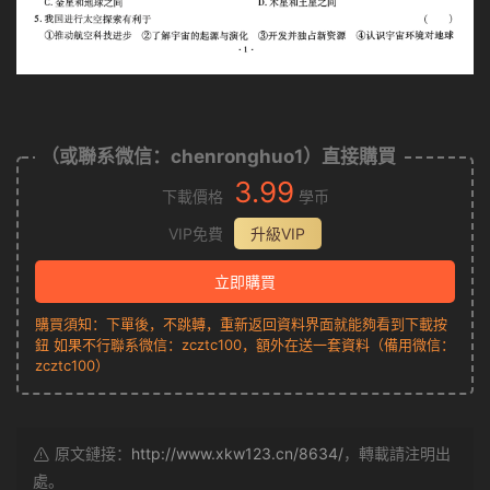
（或聯系微信：chenronghuo1）直接購買
3.99
下載價格
學币
VIP免費
升級VIP
立即購買
購買須知：下單後，不跳轉，重新返回資料界面就能夠看到下載按
鈕 如果不行聯系微信：zcztc100，額外在送一套資料（備用微信：
zcztc100）
原文鏈接：
http://www.xkw123.cn/8634/
，轉載請注明出
處。