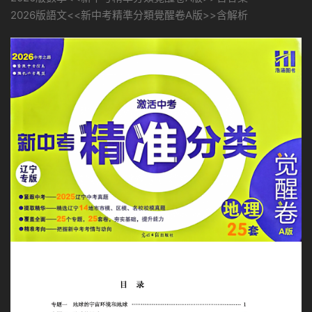
2026版語文<<新中考精準分類覺醒卷A版>>含解析