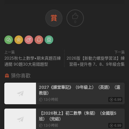
賞
0
上一篇
下一篇
2025秋七上數學•期末真題百練
2026版【新動力螺旋學習法】練
通關 90題30大易錯題型
習冊+提升卷 7、8、9年級合集
猜你喜歡
2027《課堂筆記》（9年級上）（英語）（滬
教版）
13小時前
6.99
【2026秋上】初二數學（朱韬）（全國版S
班）（完結）
13小時前
6.99