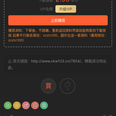
下載價格
學币
VIP免費
升級VIP
立即購買
購買須知：下單後，不跳轉，重新返回資料界面就能夠看到下載按
鈕 如果不行聯系微信：zcztc100，額外在送一套資料（備用微信：
zcztc100）
原文鏈接：
http://www.xkw123.cn/7854/
，轉載請注明出
處。
賞
0