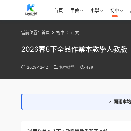
首頁
早教
小學
初中
當前位置：
首頁
初中
正文
2026春8下全品作業本數學人教版
2025-12-12
初中數學
436
📌
開通本站