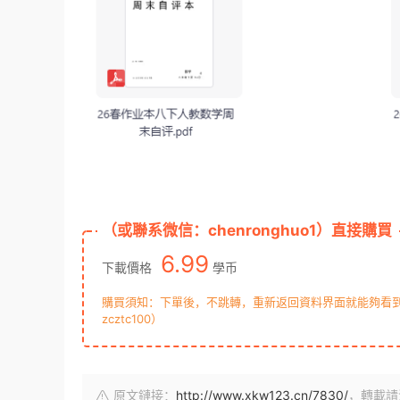
（或聯系微信：chenronghuo1）直接購買
6.99
下載價格
學币
購買須知：下單後，不跳轉，重新返回資料界面就能夠看到下
zcztc100）
原文鏈接：
http://www.xkw123.cn/7830/
，轉載請