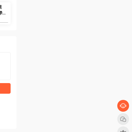
業
學）
6.99