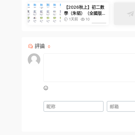
【2026秋上】初二數
學（朱韬）（全國版S
班）（完結）
1天前
10
6.99
評論
0