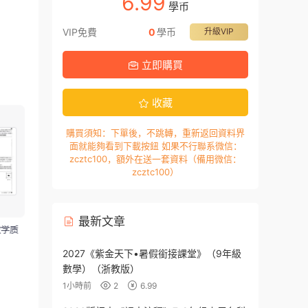
6.99
學币
VIP免費
0
學币
升級VIP
立即購買
收藏
購買須知：下單後，不跳轉，重新返回資料界
面就能夠看到下載按鈕 如果不行聯系微信：
zcztc100，額外在送一套資料（備用微信：
zcztc100）
最新文章
2027《紫金天下•暑假銜接課堂》（9年級
數學）（浙教版）
1小時前
2
6.99