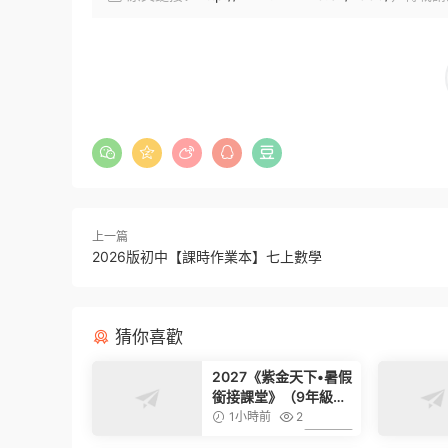
上一篇
2026版初中【課時作業本】七上數學
猜你喜歡
2027《紫金天下•暑假
銜接課堂》（9年級數
學）（浙教版）
1小時前
2
6.99