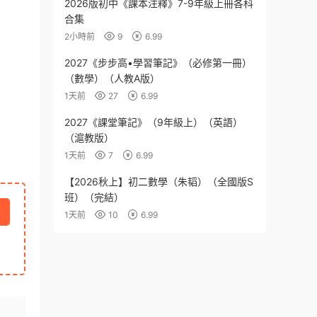
2026版初中《課本注釋》7-9年級上冊各科
合集
2小時前
9
6.99
2027《步步高•學習筆記》（必修第一冊）
（數學）（人教A版）
1天前
27
6.99
2027《課堂筆記》（9年級上）（英語）
（滬教版）
1天前
7
6.99
【2026秋上】初二數學（朱韬）（全國版S
班）（完結）
1天前
10
6.99