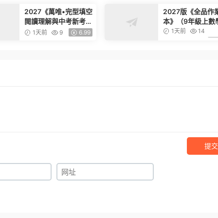
2027《萬唯•完型填空
2027版《全品作
閱讀理解與中考新考
本》（9年級上數
法》（基礎版）（7-9
（人教版）
1天前
14
1天前
9
6.99
年級英語）
提交