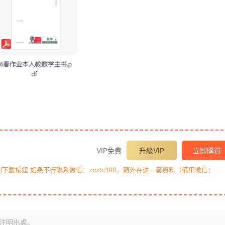
VIP免費
升級VIP
立即購買
載按鈕 如果不行聯系微信：zcztc100，額外在送一套資料（備用微信：
注明出處。