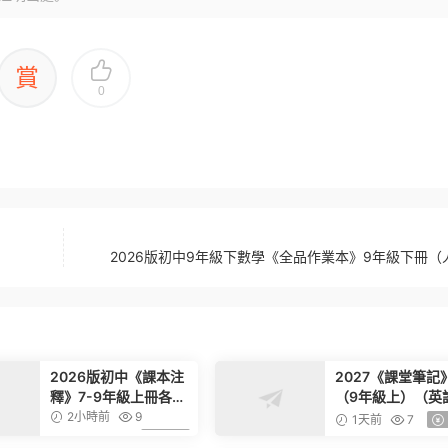
賞
0
2026版初中9年級下數學《全品作業本》9年級下冊（
2026版初中《課本注
2027《課堂筆記
釋》7-9年級上冊各科
（9年級上）（英
合集
（滬教版）
2小時前
9
1天前
7
6.99