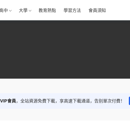
高中
大學
教育熱點
學習方法
會員須知
VIP會員
，全站資源免費下載，享高速下載通道，告别單次付費！