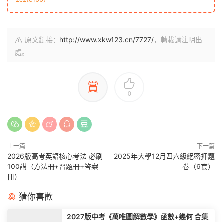
原文鏈接：
http://www.xkw123.cn/7727/
，轉載請注明出
處。
賞
0
上一篇
下一篇
2026版高考英語核心考法 必刷
2025年大學12月四六級絕密押題
100講（方法冊+習題冊+答案
卷（6套）
冊）
猜你喜歡
2027版中考《萬唯圖解數學》函數+幾何 合集