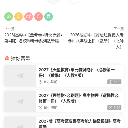
上一篇
下一篇
2026版高中【金考卷•特快專遞•
2026版初中《實驗班提優大考
第4期】名校聯考卷系列數學篇
卷》八年級上冊（數學）（北師
大）
猜你喜歡
2027《天星教育•單元雙測卷》（必修第一
冊）（數學）（人教A版）
19小時前
6.99
2027《理想樹•必刷題》高中物理（選擇性必
修第一冊）（人教版）
19小時前
6.99
2027版《高考藍皮書高考能力梯級集訓》高考
數學