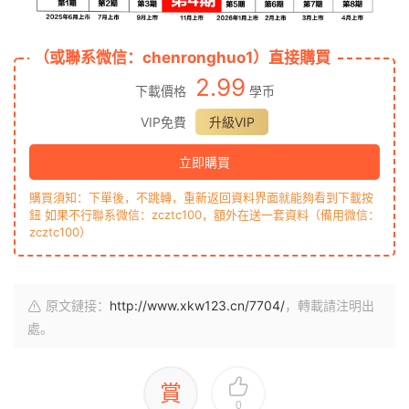
（或聯系微信：chenronghuo1）直接購買
2.99
下載價格
學币
VIP免費
升級VIP
立即購買
購買須知：下單後，不跳轉，重新返回資料界面就能夠看到下載按
鈕 如果不行聯系微信：zcztc100，額外在送一套資料（備用微信：
zcztc100）
原文鏈接：
http://www.xkw123.cn/7704/
，轉載請注明出
處。
賞
0