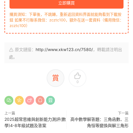
立即購買
購買須知：下單後，不跳轉，重新返回資料界面就能夠看到下載按
鈕 如果不行聯系微信：zcztc100，額外在送一套資料（備用微信：
zcztc100）
原文鏈接：
http://www.xkw123.cn/7580/
，轉載請注明出
處。
賞
0
上一篇
下一篇
2025超常思維與創新能力測評(數
高中數學解答題：三角函數、三
學)4-8年級試題及答案
角恒等變換與解三角形