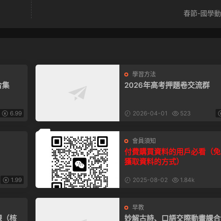
春節-國學動
學習方法
合集
2026年高考押題卷交流群
6.99
2026-04-01
523
薦
會員須知
付費購買資料的用戶必看（免
獲取資料的方式）
1.99
2025-08-02
1.84k
早教
課（核
妙解古詩、口語交際動畫課合