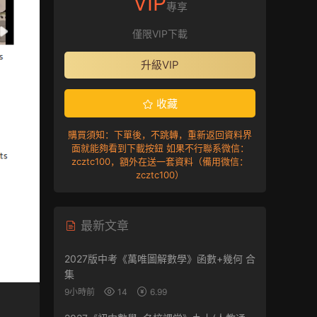
VIP
專享
僅限VIP下載
升級VIP
收藏
購買須知：下單後，不跳轉，重新返回資料界
面就能夠看到下載按鈕 如果不行聯系微信：
zcztc100，額外在送一套資料（備用微信：
zcztc100）
最新文章
2027版中考《萬唯圖解數學》函數+幾何 合
集
9小時前
14
6.99