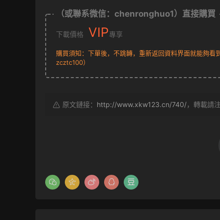
（或聯系微信：chenronghuo1）直接購買
VIP
下載價格
專享
購買須知：下單後，不跳轉，重新返回資料界面就能夠看到下
zcztc100）
原文鏈接：
http://www.xkw123.cn/740/
，轉載請