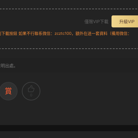
僅限VIP下載
升級VIP
載按鈕 如果不行聯系微信：zcztc100，額外在送一套資料（備用微信：
注明出處。
賞
0