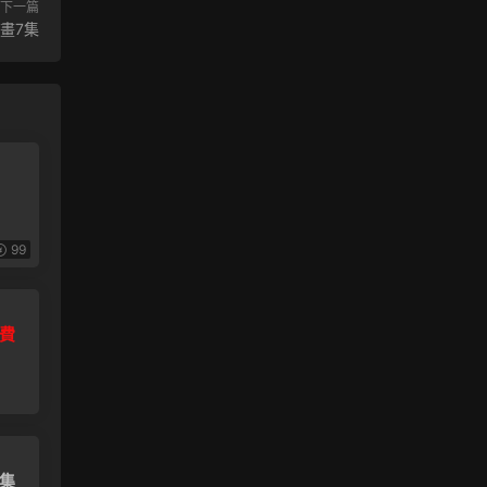
下一篇
畫7集
99
費
集