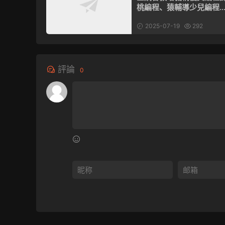
桃編程、猿輔導少兒編程…
續更新
2025-07-19
292
評論
0