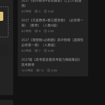
2027《初中數學•名校課堂》九上(人教通
用)
9小時前
5
6.99
2027《天星教育•單元雙測卷》（必修第一
冊）（數學）（人教A版）
9小時前
6
6.99
2027《理想樹•必刷題》高中物理（選擇性
必修第一冊）（人教版）
9小時前
7
6.99
2027版《高考藍皮書高考能力梯級集訓》
高考數學
10小時前
13
6.99