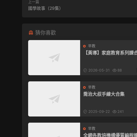
上一篇
國學故事（29集）
猜你喜歡
早教
【黃導】家庭教育系列課
2026-05-31
88
早教
喬治大叔手繪大合集
2025-09-22
241
早教
全網各教培機構優質編程