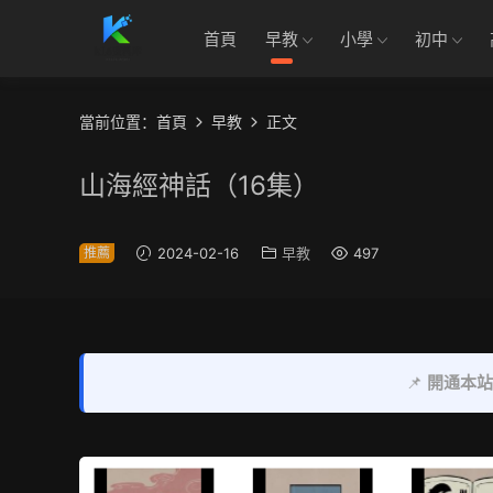
首頁
早教
小學
初中
當前位置：
首頁
早教
正文
山海經神話（16集）
推薦
2024-02-16
早教
497
📌
開通本站