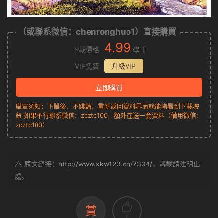
（或聯系微信：chenronghuo1）直接購買
4.99
下載價格
學币
VIP免費
升級VIP
立即購買
購買須知：下單後，不跳轉，重新返回資料界面就能夠看到下載按
鈕 如果不行聯系微信：zcztc100，額外在送一套資料（備用微信：
zcztc100）
原文鏈接：
http://www.xkw123.cn/7394/
，轉載請注明出
處。
賞
0