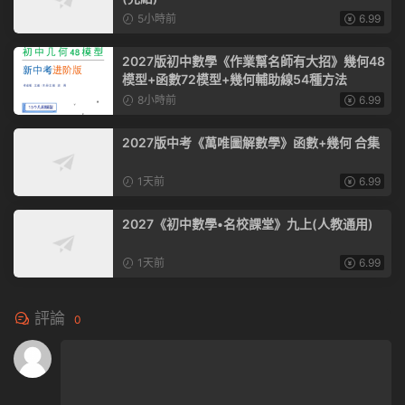
5小時前
6.99
2027版初中數學《作業幫名師有大招》幾何48
模型+函數72模型+幾何輔助線54種方法
8小時前
6.99
2027版中考《萬唯圖解數學》函數+幾何 合集
1天前
6.99
2027《初中數學•名校課堂》九上(人教通用)
1天前
6.99
評論
0