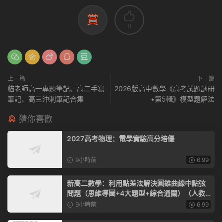
賞
0
上一篇
下一篇
貓老師高一專題筆記、高二手寫
2026版高中數學《高考試題調研
筆記、高三沖刺筆記合集
•第5輯》模型題解法
猜你喜歡
2027高考物理：電學實驗高分培優
9小時前
6.99
新高二數學：利用點差法解決圓錐曲線中點弦
問題（思維導圖+4大題型+綜合通關）（人教A
版）
9小時前
6.99