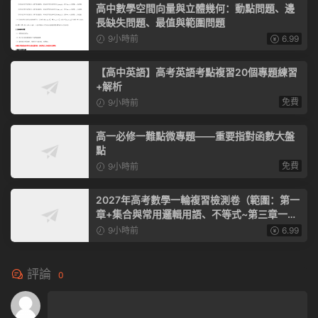
高中數學空間向量與立體幾何：動點問題、邊
長缺失問題、最值與範圍問題
9小時前
6.99
【高中英語】高考英語考點複習20個專題練習
+解析
免費
9小時前
高一必修一難點微專題——重要指對函數大盤
點
免費
9小時前
2027年高考數學一輪複習檢測卷（範圍：第一
章+集合與常用邏輯用語、不等式~第三章一元
函數的導數及其應用）（全國通用）
9小時前
6.99
評論
0