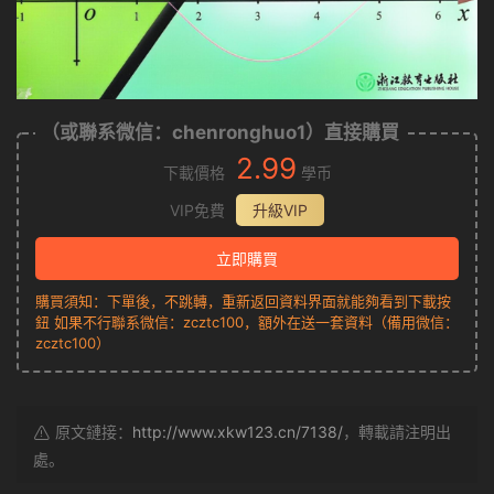
（或聯系微信：chenronghuo1）直接購買
2.99
下載價格
學币
VIP免費
升級VIP
立即購買
購買須知：下單後，不跳轉，重新返回資料界面就能夠看到下載按
鈕 如果不行聯系微信：zcztc100，額外在送一套資料（備用微信：
zcztc100）
原文鏈接：
http://www.xkw123.cn/7138/
，轉載請注明出
處。