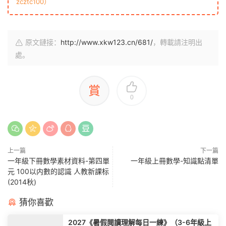
zcztc100）
原文鏈接：
http://www.xkw123.cn/681/
，轉載請注明出
處。
賞
0
上一篇
下一篇
一年級下冊數學素材資料-第四單
一年級上冊數學-知識點清單
元 100以内數的認識 人教新課标
(2014秋)
猜你喜歡
2027《暑假閱讀理解每日一練》（3-6年級上