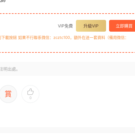
北師
VIP免費
升級VIP
立即購買
載按鈕 如果不行聯系微信：zcztc100，額外在送一套資料（備用微信：
注明出處。
賞
0