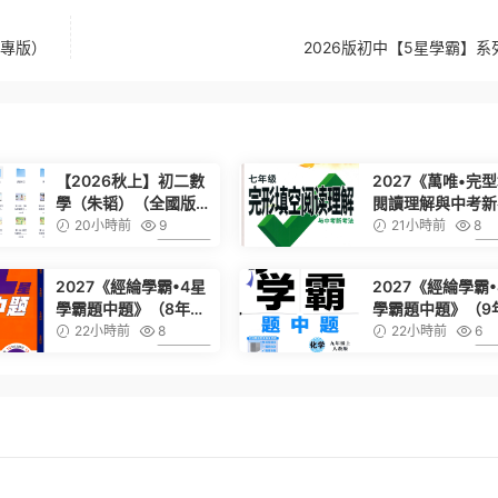
圳專版）
2026版初中【5星學霸】系
【2026秋上】初二數
2027《萬唯•完
學（朱韬）（全國版S
閱讀理解與中考新
班）（完結）
法》（基礎版）（7
20小時前
9
21小時前
8
年級英語）
6.99
2027《經綸學霸•4星
2027《經綸學霸•
學霸題中題》（8年級
學霸題中題》（9
上物理）（蘇科版）
上化學）（人教版
22小時前
8
22小時前
6
6.99