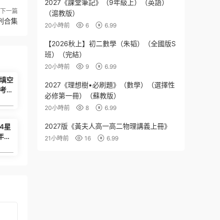
2027《課堂筆記》（9年級上）（英語）
下一篇
（滬教版）
列合集
20小時前
6
6.99
【2026秋上】初二數學（朱韬）（全國版S
班）（完結）
20小時前
9
6.99
型填空
2027《理想樹•必刷題》（數學）（選擇性
考
必修第一冊）（蘇教版）
-9
20小時前
8
6.99
6.99
2027版《黃夫人高一高二物理講義上冊》
4星
年級
21小時前
16
6.99
）
6.99