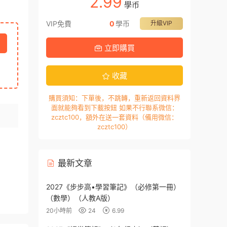
2.99
學币
VIP免費
0
學币
升級VIP
立即購買
收藏
購買須知：下單後，不跳轉，重新返回資料界
面就能夠看到下載按鈕 如果不行聯系微信：
zcztc100，額外在送一套資料（備用微信：
zcztc100）
最新文章
2027《步步高•學習筆記》（必修第一冊）
（數學）（人教A版）
20小時前
24
6.99