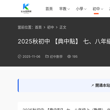
首頁
早教
小學
初中
當前位置：
首頁
初中
正文
2025秋初中 【典中點】 七、八年
2025-11-06
初中數學
195
📌
開通本站