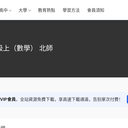
高中
大學
教育熱點
學習方法
會員須知
級上（數學） 北師
VIP會員
，全站資源免費下載，享高速下載通道，告别單次付費！