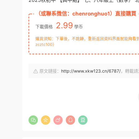
2025秋初中 【典中點】 七、八年級上（數學） 
（或聯系微信：chenronghuo1）直接購買
2.99
下載價格
學币
購買須知：下單後，不跳轉，重新返回資料界面就能夠看到下
zcztc100）
原文鏈接：
http://www.xkw123.cn/6787/
，轉載請