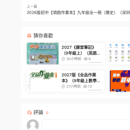
上一篇
2026版初中【領跑作業本】九年級全一冊（曆史）（深
猜你喜歡
2027《課堂筆記》
（9年級上）（英語）
（滬教版）
20小時前
6
6.99
2027版《全品作業
本》（9年級上數學）
（人教版）
21小時前
13
6.99
評論
0