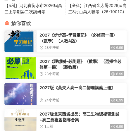
【5科】河北省衡水市2026屆高
【全科】江西省金太陽2026屆高
三上學期第二次調研考
三8月百萬大聯考（26-1001C）
猜你喜歡
2027《步步高•學習筆記》（必修第一冊）
（數學）（人教A版）
23小時前
6.99
2027《理想樹•必刷題》（數學）（選擇性必
修第一冊）（蘇教版）
23小時前
6.99
2027版《黃夫人高一高二物理講義上冊》
24小時前
6.99
2027版北京西城出品：高三生物總複習測試
+高三總複習指導合集
1天前
6.99