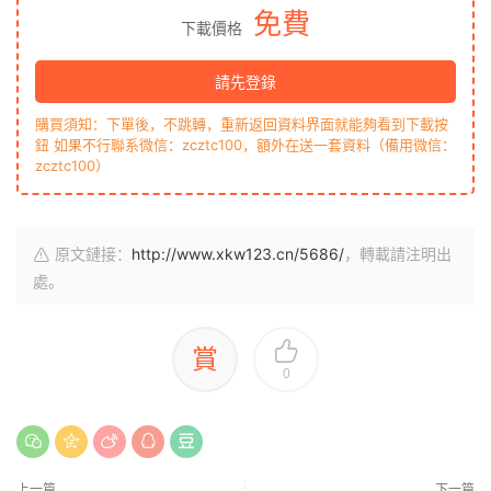
免費
下載價格
請先登錄
購買須知：下單後，不跳轉，重新返回資料界面就能夠看到下載按
鈕 如果不行聯系微信：zcztc100，額外在送一套資料（備用微信：
zcztc100）
原文鏈接：
http://www.xkw123.cn/5686/
，轉載請注明出
處。
賞
0
上一篇
下一篇