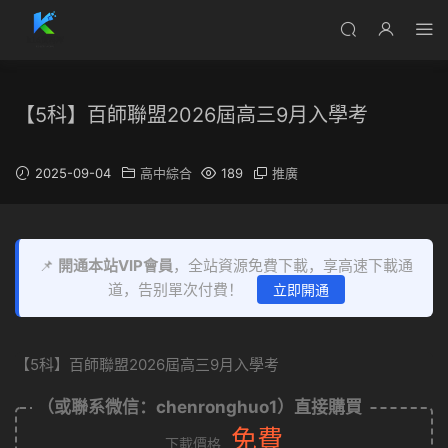
【5科】百師聯盟2026屆高三9月入學考
2025-09-04
高中綜合
189
推廣
📌
開通本站VIP會員
，全站資源免費下載，享高速下載通
道，告别單次付費！
立即開通
【5科】百師聯盟2026屆高三9月入學考
（或聯系微信：chenronghuo1）直接購買
免費
下載價格