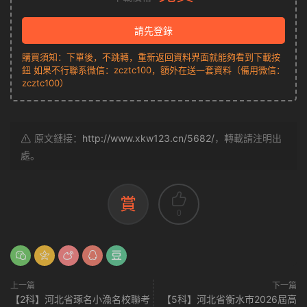
請先登錄
購買須知：下單後，不跳轉，重新返回資料界面就能夠看到下載按
鈕 如果不行聯系微信：zcztc100，額外在送一套資料（備用微信：
zcztc100）
原文鏈接：
http://www.xkw123.cn/5682/
，轉載請注明出
處。
賞
0
上一篇
下一篇
【2科】河北省琢名小漁名校聯考
【5科】河北省衡水市2026屆高