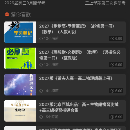
2026屆高三9月開學考
三上學期第二次調研考
猜你喜歡
2027《步步高•學習筆記》（必修第一冊）
（數學）（人教A版）
13小時前
6.99
2027《理想樹•必刷題》（數學）（選擇性必
修第一冊）（蘇教版）
13小時前
6.99
2027版《黃夫人高一高二物理講義上冊》
14小時前
6.99
2027版北京西城出品：高三生物總複習測試
+高三總複習指導合集
15小時前
6.99