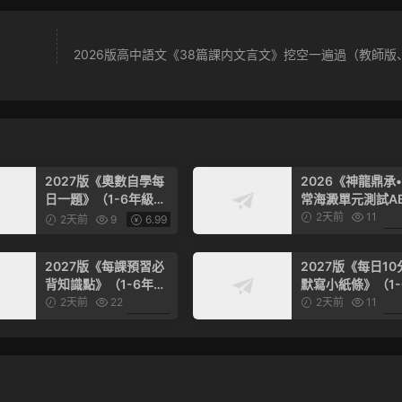
2026版高中語文《38篇課内文言文》挖空一遍過（教師版
2027版《奧數自學每
2026《神龍鼎承
日一題》（1-6年級上
常海澱單元測試A
數學）
卷》（3-4年級上
2天前
11
2天前
9
6.99
（英語）（人教版
2027版《每課預習必
2027版《每日10
背知識點》（1-6年級
默寫小紙條》（1-
上）（語文）
級上語文）
2天前
22
2天前
11
6.99