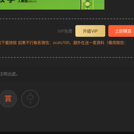
VIP免費
升級VIP
立即購買
載按鈕 如果不行聯系微信：zcztc100，額外在送一套資料（備用微信：
注明出處。
賞
0