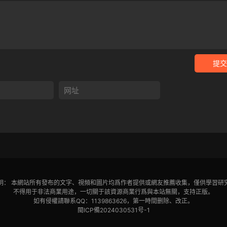
提交
明： 本網站所有發布的文字、視頻和圖片均爲作者提供或網友推薦收集，僅供學習研
不得用于非法商業用途，一切關于該資源商業行爲與本站無關，支持正版。
如有侵權請聯系QQ：1139863626，第一時間删除、改正。
閩ICP備2024030531号-1