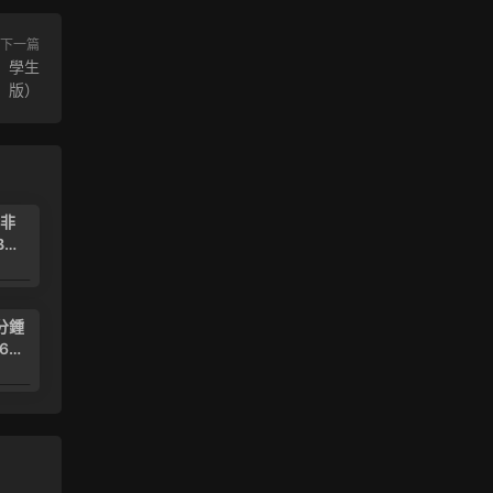
下一篇
、學生
版）
•非
B
）
）
6.99
分鍾
6年
6.99