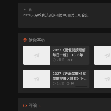
上一篇
2026天星教育試題調研第1輯和第二輯合集
猜你喜歡
2027《暑假閱讀理解
每日一練》（3-6年級
上英語）
2天前
11
6.99
2027《經綸學霸•5星
學霸提優大試卷》1-6
年級上數學（人教版）
2天前
16
6.99
評論
0