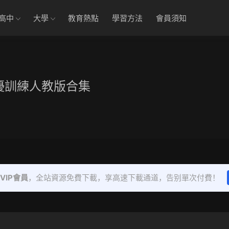
高中
大學
教育熱點
學習方法
會員須知
提優訓練人教版合集
VIP會員
，全站資源免費下載，享高速下載通道，告别單次付費！