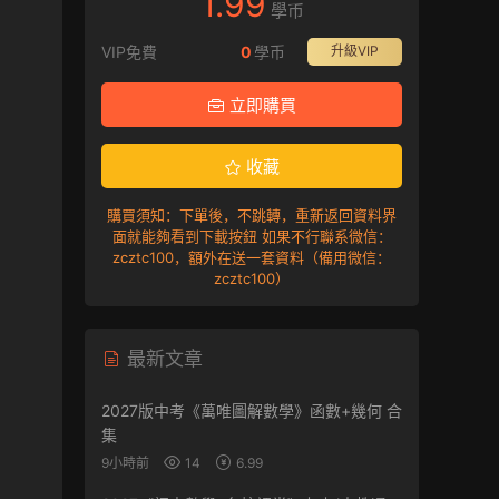
1.99
學币
VIP免費
0
學币
升級VIP
立即購買
收藏
購買須知：下單後，不跳轉，重新返回資料界
面就能夠看到下載按鈕 如果不行聯系微信：
zcztc100，額外在送一套資料（備用微信：
zcztc100）
最新文章
2027版中考《萬唯圖解數學》函數+幾何 合
集
9小時前
14
6.99