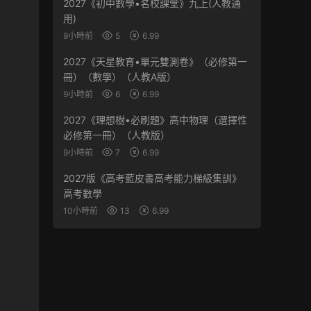
2027《初中數學•名校課堂》九上(人教通
用)
9小時前
5
6.99
2027《天星教育•單元雙測卷》（必修第一
冊）（數學）（人教A版）
9小時前
6
6.99
2027《理想樹•必刷題》高中物理（選擇性
必修第一冊）（人教版）
9小時前
7
6.99
2027版《高考藍皮書高考能力梯級集訓》
高考數學
10小時前
13
6.99