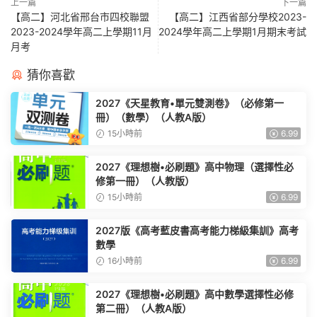
上一篇
下一篇
【高二】河北省邢台市四校聯盟
【高二】江西省部分學校2023-
2023-2024學年高二上學期11月
2024學年高二上學期1月期末考試
月考
猜你喜歡
2027《天星教育•單元雙測卷》（必修第一
冊）（數學）（人教A版）
15小時前
6.99
2027《理想樹•必刷題》高中物理（選擇性必
修第一冊）（人教版）
15小時前
6.99
2027版《高考藍皮書高考能力梯級集訓》高考
數學
16小時前
6.99
2027《理想樹•必刷題》高中數學選擇性必修
第二冊）（人教A版）