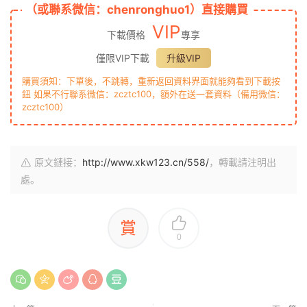
（或聯系微信：chenronghuo1）直接購買
VIP
下載價格
專享
僅限VIP下載
升級VIP
購買須知：下單後，不跳轉，重新返回資料界面就能夠看到下載按
鈕 如果不行聯系微信：zcztc100，額外在送一套資料（備用微信：
zcztc100）
原文鏈接：
http://www.xkw123.cn/558/
，轉載請注明出
處。
賞
0