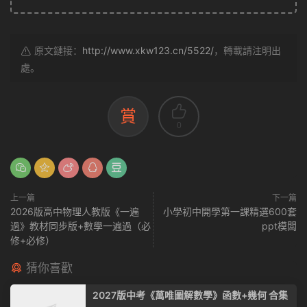
原文鏈接：
http://www.xkw123.cn/5522/
，轉載請注明出
處。
賞
0
上一篇
下一篇
2026版高中物理人教版《一遍
小學初中開學第一課精選600套
過》教材同步版+數學一遍過（必
ppt模闆
修+必修）
猜你喜歡
2027版中考《萬唯圖解數學》函數+幾何 合集