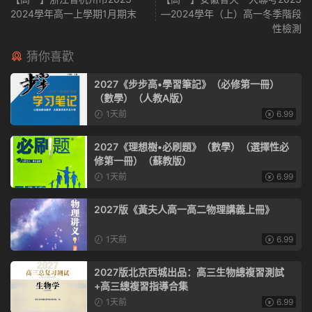
2024學年高一上學期1月期末
—2024學年（上）高一冬季階段
性檢測
猜你喜歡
2027《步步高•學習筆記》（必修第一冊）
（數學）（人教A版）
1天前
6.99
2027《理想樹•必刷題》（數學）（選擇性必
修第一冊）（蘇教版）
1天前
6.99
2027版《黃夫人高一高二物理講義上冊》
1天前
6.99
2027版北京西城出品：高三生物總複習測試
+高三總複習指導合集
1天前
6.99