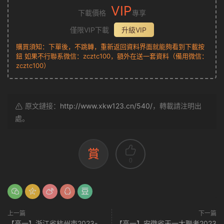
VIP
下載價格
專享
僅限VIP下載
升級VIP
購買須知：下單後，不跳轉，重新返回資料界面就能夠看到下載按
鈕 如果不行聯系微信：zcztc100，額外在送一套資料（備用微信：
zcztc100）
原文鏈接：
http://www.xkw123.cn/540/
，轉載請注明出
處。
賞
0
上一篇
下一篇
【高一】浙江省杭州市2023-
【高一】安徽省天一大聯考2023