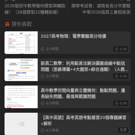
2026版初中數學幾何模型與輔助
開學考試卷：湖南省長沙市實驗
線！（28個模型32種輔助線）
中學2026屆高三暑假檢測
猜你喜歡
2027高考物理：電學實驗高分培優
3小時前
6.99
新高二數學：利用點差法解決圓錐曲線中點弦
問題（思維導圖+4大題型+綜合通關）（人教A
版）
3小時前
6.99
高中數學空間向量與立體幾何：動點問題、邊
長缺失問題、最值與範圍問題
4小時前
6.99
【高中英語】高考英語考點複習20個專題練習
+解析
免費
4小時前