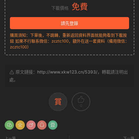
免費
下載價格
請先登錄
購買須知：下單後，不跳轉，重新返回資料界面就能夠看到下載按
鈕 如果不行聯系微信：zcztc100，額外在送一套資料（備用微信：
zcztc100）
原文鏈接：
http://www.xkw123.cn/5393/
，轉載請注明出
處。
賞
0
上一篇
下一篇