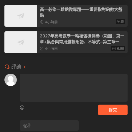
高一必修一難點微專題——重要指對函數大盤
點
免費
4小時前
2027年高考數學一輪複習檢測卷（範圍：第一
章+集合與常用邏輯用語、不等式~第三章一元
函數的導數及其應用）（全國通用）
4小時前
6.99
評論
0
提交