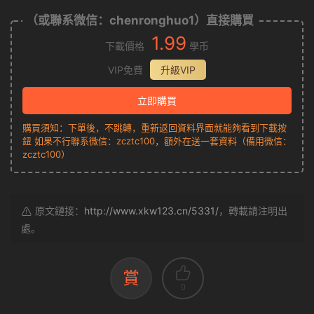
（或聯系微信：chenronghuo1）直接購買
1.99
下載價格
學币
VIP免費
升級VIP
立即購買
購買須知：下單後，不跳轉，重新返回資料界面就能夠看到下載按
鈕 如果不行聯系微信：zcztc100，額外在送一套資料（備用微信：
zcztc100）
原文鏈接：
http://www.xkw123.cn/5331/
，轉載請注明出
處。
賞
0