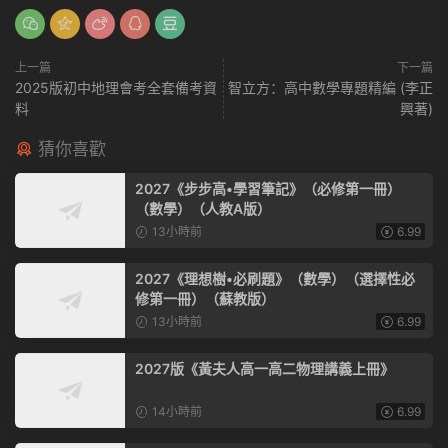
上一篇
下一篇
2025版初中地理會考全套備考資
智立方：高中數學專題精編 (李正
料
興著)
猜你喜歡
2027《步步高•學習筆記》（必修第一冊）
（數學）（人教A版）
13小時前
6.99
2027《理想樹•必刷題》（數學）（選擇性必
修第一冊）（蘇教版）
13小時前
6.99
2027版《黃夫人高一高二物理講義上冊》
14小時前
6.99