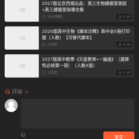
2027版北京西城出品：高三生物總複習測試
+高三總複習指導合集
16小時前
6.99
2026版高中生物《課本注釋》高中全5冊打印
版（人教）【可替代課本】
3天前
6.99
2027版高中數學《天星教育•一遍過》（選擇
性必修第一冊）（人教A版）
3天前
6.99
評論
0
提交