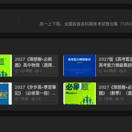
高一上下冊，全國各省各科期末考試卷合集（1352
2027《理想樹•必刷
2027版《高考藍
題》高中物理（選擇性
高考能力梯級集訓
必修第一冊）（人教
考數學
5小時前
7
6小時前
9
版）
6.99
2027《步步高•學習筆
2027《理想樹•
記》（必修第一冊）
題》（數學）（選
（數學）（人教A版）
必修第一冊）（蘇
1天前
33
1天前
15
版）
6.99