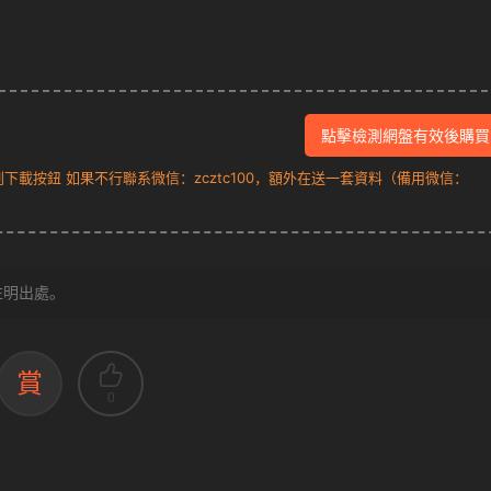
點擊檢測網盤有效後購買
載按鈕 如果不行聯系微信：zcztc100，額外在送一套資料（備用微信：
注明出處。
賞
0