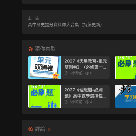
上一篇
高中曆史提分資料庫大合集（持續更新）
猜你喜歡
2027《天星教育•單元
雙測卷》（必修第一
冊）（數學）（人教A
5小時前
6
版）
6.99
2027《理想樹•必刷
題》高中數學選擇性必
修第二冊）（人教A
6小時前
4
版）
6.99
評論
0