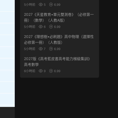
5小時前
5
6.99
2027《天星教育•單元雙測卷》（必修第一
冊）（數學）（人教A版）
5小時前
6
6.99
2027《理想樹•必刷題》高中物理（選擇性
必修第一冊）（人教版）
5小時前
7
6.99
2027版《高考藍皮書高考能力梯級集訓》
高考數學
6小時前
9
6.99