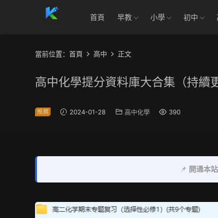
首頁
早教
小學
初中
當前位置：
首頁
高中
正文
高中化學提分資料庫大合集（持續
推薦
2024-01-28
高中化學
390
📌
開通本站