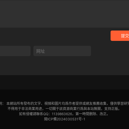
提交
明： 本網站所有發布的文字、視頻和圖片均爲作者提供或網友推薦收集，僅供學習研
不得用于非法商業用途，一切關于該資源商業行爲與本站無關，支持正版。
如有侵權請聯系QQ：1139863626，第一時間删除、改正。
閩ICP備2024030531号-1