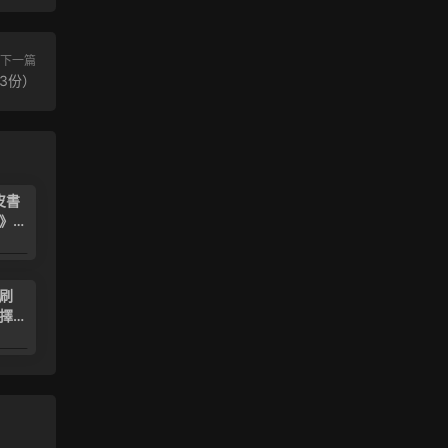
下一篇
3份）
皮書
》高
6.99
必刷
擇性
教
6.99