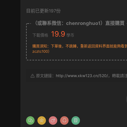
目前已更新197份
（或聯系微信：chenronghuo1）直接購買
19.9
下載價格
學币
購買須知：下單後，不跳轉，重新返回資料界面就能夠看到下
zcztc100）
原文鏈接：
http://www.xkw123.cn/520/
，轉載請