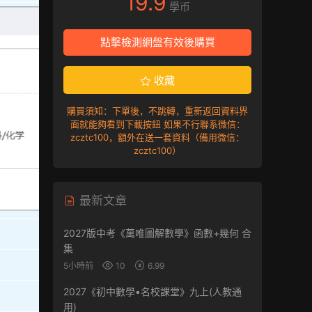
19.9
學币
點擊檢測網盤有效後購買
收藏
購買須知：下單後，不跳轉，重新返回資料界
面就能夠看到下載按鈕 如果不行聯系微信：
zcztc100，額外在送一套資料（備用微信：
zcztc100）
最新文章
2027版中考《萬唯圖解數學》函數+幾何 合
集
5小時前
10
6.99
2027《初中數學•名校課堂》九上(人教通
用)