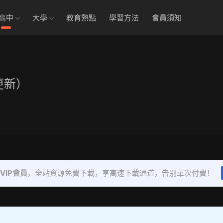
高中
大學
教育熱點
學習方法
會員須知
更新）
VIP會員
，全站資源免費下載，享高速下載通道，告别單次付費！