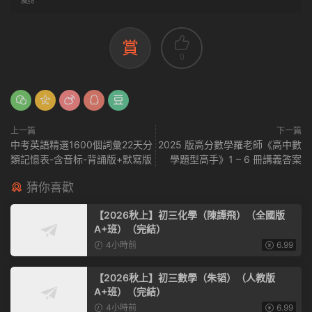
賞
0
上一篇
下一篇
中考英語精選1600個詞彙22天分
2025 版高分數學羅老師《高中數
類記憶表-含音标-背誦版+默寫版
學題型高手》1 – 6 冊講義答案
猜你喜歡
【2026秋上】初三化學（陳譚飛）（全國版
A+班）（完結）
4小時前
6.99
【2026秋上】初三數學（朱韬）（人教版
A+班）（完結）
4小時前
6.99