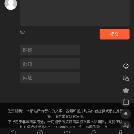
提交
免責聲明： 本網站所有發布的文字、視頻和圖片均爲作者提供或網友推薦收
集，僅供學習研究使用。
不得用于非法商業用途，一切關于該資源商業行爲與本站無關，支持正版。
如有侵權請聯系QQ：1139863626，第一時間删除、改正。
閩ICP備2024030531号-1