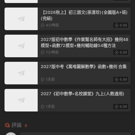
【2026秋上】初三語文(孫清珍)(全國版A+班)
(完結)
4小時前
6.99
2027版初中數學《作業幫名師有大招》幾何48
模型+函數72模型+幾何輔助線54種方法
7小時前
6.99
2027版中考《萬唯圖解數學》函數+幾何 合集
1天前
6.99
2027《初中數學•名校課堂》九上(人教通用)
1天前
6.99
評論
0