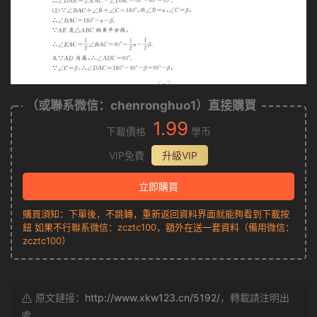
（或聯系微信：chenronghuo1）直接購買
1.99
下載價格
學币
VIP免費
升級VIP
立即購買
購買須知：下單後，不跳轉，重新返回資料界面就能夠看到下載按
鈕 如果不行聯系微信：zcztc100，額外在送一套資料（備用微信：
zcztc100）
原文鏈接：
http://www.xkw123.cn/5192/
，轉載請注明出
處。