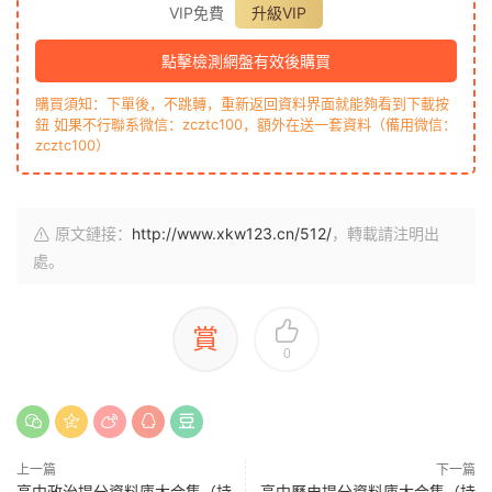
VIP免費
升級VIP
點擊檢測網盤有效後購買
購買須知：下單後，不跳轉，重新返回資料界面就能夠看到下載按
鈕 如果不行聯系微信：zcztc100，額外在送一套資料（備用微信：
zcztc100）
原文鏈接：
http://www.xkw123.cn/512/
，轉載請注明出
處。
賞
0
上一篇
下一篇
高中政治提分資料庫大合集（持
高中曆史提分資料庫大合集（持