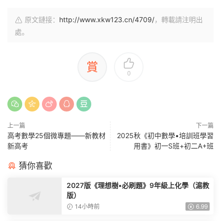
原文鏈接：
http://www.xkw123.cn/4709/
，轉載請注明出
處。
賞
0
上一篇
下一篇
高考數學25個微專題——新教材
2025秋《初中數學•培訓班學習
新高考
用書》初一S班+初二A+班
猜你喜歡
2027版《理想樹•必刷題》9年級上化學（滬教
版）
14小時前
6.99