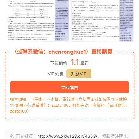
（或聯系微信：chenronghuo1）直接購買
1.1
下載價格
學币
VIP免費
升級VIP
立即購買
購買須知：下單後，不跳轉，重新返回資料界面就能夠看到下載按
鈕 如果不行聯系微信：zcztc100，額外在送一套資料（備用微信：
zcztc100）
原文鏈接：
http://www.xkw123.cn/4653/
，轉載請注明出