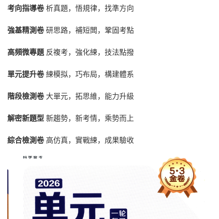
考向指導卷
析真題，悟規律，找準方向
強基精測卷
研思路，補短闆，鞏固考點
高頻微專題
反複考，強化練，技法點撥
單元提升卷
練模拟，巧布局，構建體系
階段檢測卷
大單元，拓思維，能力升級
解密新題型
新趨勢，新考情，乘勢而上
綜合檢測卷
高仿真，實戰練，成果驗收