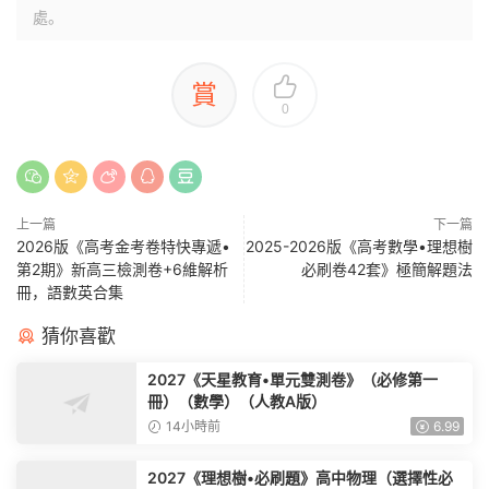
處。
賞
0
上一篇
下一篇
2026版《高考金考卷特快專遞•
2025-2026版《高考數學•理想樹
第2期》新高三檢測卷+6維解析
必刷卷42套》極簡解題法
冊，語數英合集
猜你喜歡
2027《天星教育•單元雙測卷》（必修第一
冊）（數學）（人教A版）
14小時前
6.99
2027《理想樹•必刷題》高中物理（選擇性必